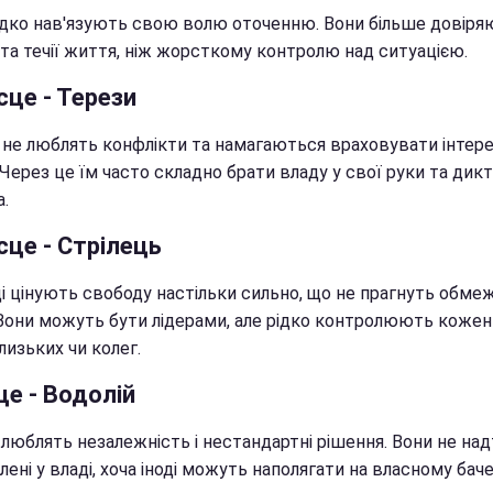
ідко нав'язують свою волю оточенню. Вони більше довіря
ї та течії життя, ніж жорсткому контролю над ситуацією.
сце - Терези
 не люблять конфлікти та намагаються враховувати інтере
 Через це їм часто складно брати владу у свої руки та дик
.
сце - Стрілець
ці цінують свободу настільки сильно, що не прагнуть обме
 Вони можуть бути лідерами, але рідко контролюють кожен
лизьких чи колег.
це - Водолій
 люблять незалежність і нестандартні рішення. Вони не на
лені у владі, хоча іноді можуть наполягати на власному баче