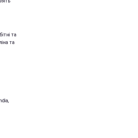
блять
ітні та
іна та
dia,