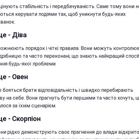
цінують стабільність і передбачуваність. Саме тому вони н
ються керувати подіями так, щоб уникнути будь-яких
іванок.
це - Діва
божнюють порядок і чіткі правила. Вони можуть контролю
дрібницю та часто переконані, що знають найкращий спосі
ння будь-якої проблеми.
це - Овен
е бояться брати відповідальність і швидко перебирають
иву на себе. Вони прагнуть бути першими та часто хочуть, 
лося за їхнім сценарієм.
це - Скорпіон
они рідко демонструють своє прагнення до влади відкрито