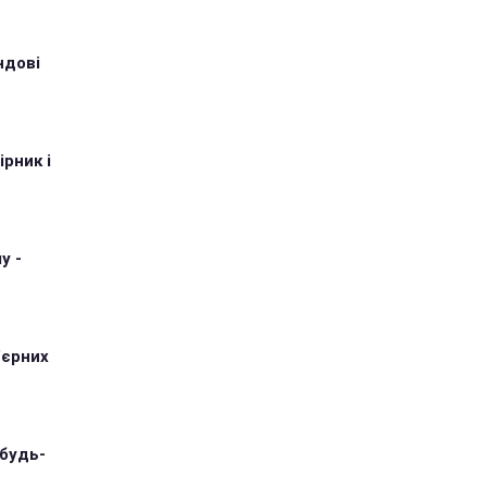
ндові
рник і
у -
'єрних
 будь-