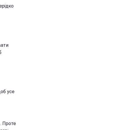
ерідко
вати
б
щоб усе
. Проте