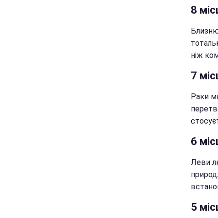
8 міс
Близню
тоталь
ніж ко
7 міс
Раки м
перетв
стосуєт
6 міс
Леви л
природж
встано
5 міс