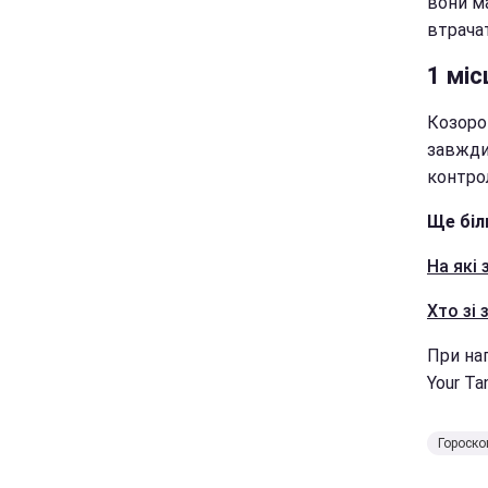
вони м
втрача
1 міс
Козоро
завжди
контро
Ще біл
На які
Хто зі
При нап
Your Ta
Гороско