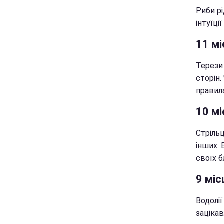
Риби р
інтуїці
11 мі
Терези
сторін.
правила
10 мі
Стріль
інших.
своїх б
9 міс
Водолії
зацікав