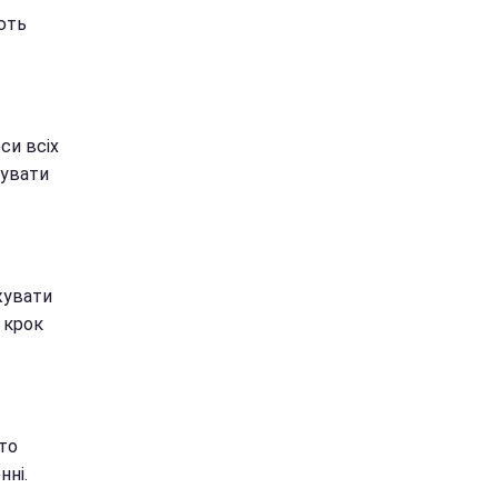
ють
си всіх
тувати
жувати
 крок
дто
нні.