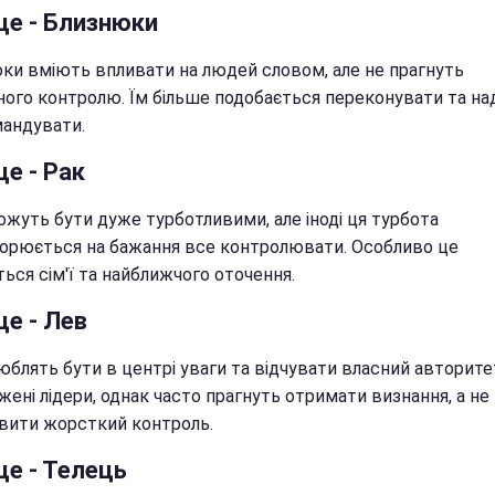
це - Близнюки
ки вміють впливати на людей словом, але не прагнуть
ного контролю. Їм більше подобається переконувати та на
мандувати.
це - Рак
ожуть бути дуже турботливими, але іноді ця турбота
орюється на бажання все контролювати. Особливо це
ься сім'ї та найближчого оточення.
це - Лев
юблять бути в центрі уваги та відчувати власний авторите
ені лідери, однак часто прагнуть отримати визнання, а не
вити жорсткий контроль.
це - Телець