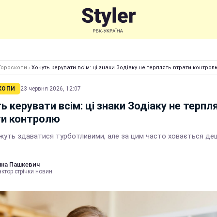
Гороскопи
›
Хочуть керувати всім: ці знаки Зодіаку не терплять втрати контрол
КОПИ
23 червня 2026, 12:07
ь керувати всім: ці знаки Зодіаку не терпл
ти контролю
жуть здаватися турботливими, але за цим часто ховається д
нна Пашкевич
ктор стрічки новин