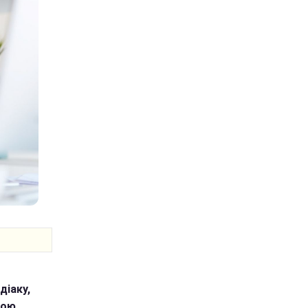
діаку,
бою.