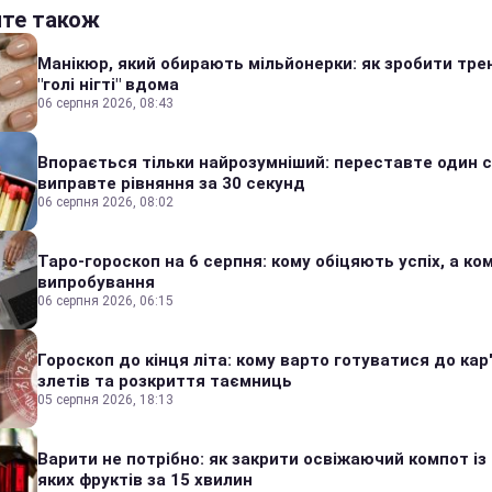
йте також
Манікюр, який обирають мільйонерки: як зробити тре
"голі нігті" вдома
06 серпня 2026, 08:43
Впорається тільки найрозумніший: переставте один сі
виправте рівняння за 30 секунд
06 серпня 2026, 08:02
Таро-гороскоп на 6 серпня: кому обіцяють успіх, а ком
випробування
06 серпня 2026, 06:15
Гороскоп до кінця літа: кому варто готуватися до кар
злетів та розкриття таємниць
05 серпня 2026, 18:13
Варити не потрібно: як закрити освіжаючий компот із
яких фруктів за 15 хвилин