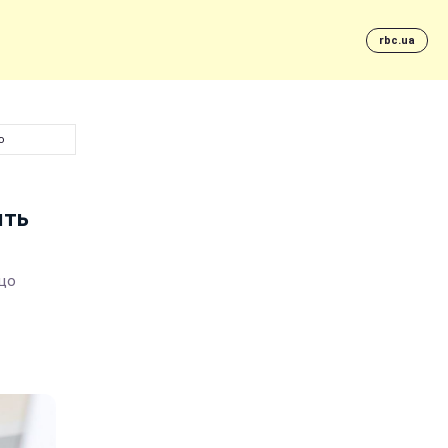
rbc.ua
ю
ять
ещо