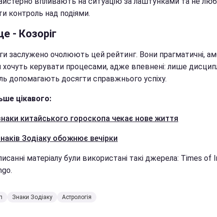
айстерно впливають на ситуацію за лаштунками та не лю
ти контроль над подіями.
це - Козоріг
ги заслужено очолюють цей рейтинг. Вони прагматичні, амб
 хочуть керувати процесами, адже впевнені: лише дисципл
ль допомагають досягти справжнього успіху.
ьше цікавого:
 знаки китайського гороскопа чекає нове життя
 знаків Зодіаку обожнює вечірки
исанні матеріалу були використані такі джерела: Times of In
ngo.
п
Знаки Зодіаку
Астрологія