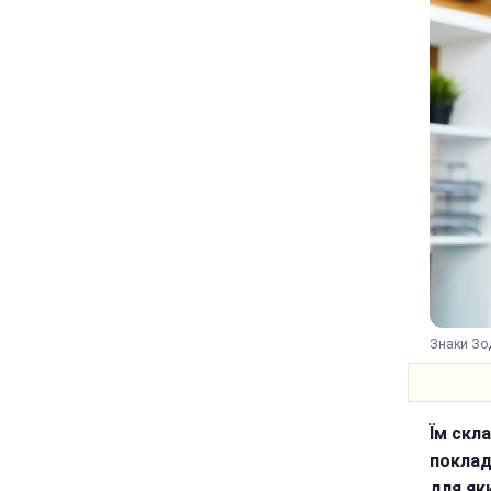
Знаки Зод
Їм скл
поклад
для як