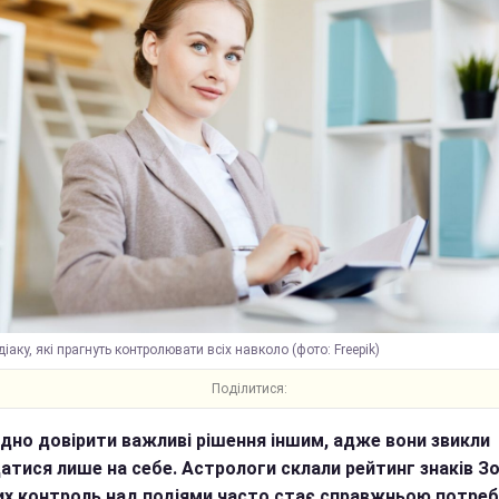
іаку, які прагнуть контролювати всіх навколо (фото: Freepik)
Поділитися:
адно довірити важливі рішення іншим, адже вони звикли
атися лише на себе. Астрологи склали рейтинг знаків Зо
их контроль над подіями часто стає справжньою потре