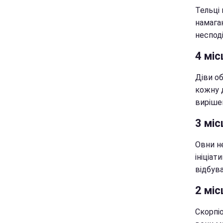
Тельці 
намага
неспод
4 міс
Діви о
кожну 
виріше
3 міс
Овни н
ініціат
відбува
2 міс
Скорпі