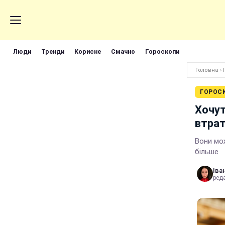
Люди
Тренди
Корисне
Смачно
Гороскопи
Головна
›
ГОРОС
Хочут
втра
Вони мо
більше
Іва
реда