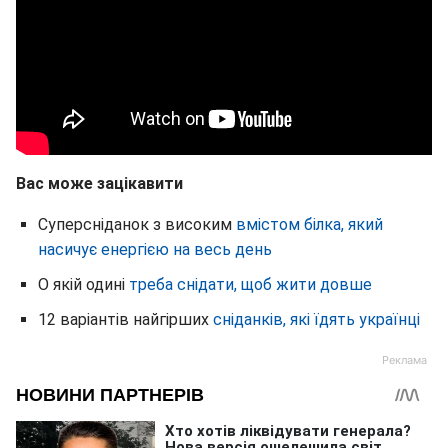
Вас може зацікавити
Суперсніданок з високим
вмістом білка, який
насичує енергією на весь день
О якій одині
треба снідати, щоб жити довше
12 варіантів найгірших
сніданків, які їдять українці