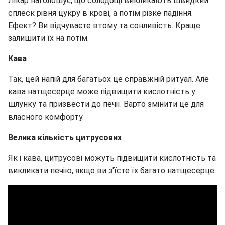
Лікар наголошує, що солодощі викликають швидкий
сплеск рівня цукру в крові, а потім різке падіння.
Ефект? Ви відчуваєте втому та сонливість. Краще
залишити їх на потім.
Кава
Так, цей напій для багатьох це справжній ритуал. Але
кава натщесерце може підвищити кислотність у
шлунку та призвести до печії. Варто змінити це для
власного комфорту.
Велика кількість цитрусових
Як і кава, цитрусові можуть підвищити кислотність та
викликати печію, якщо ви з'їсте їх багато натщесерце.