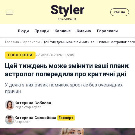
rbc.ua
Люди
Тренди
Корисне
Смачно
Гороскопи
Головна
›
Гороскопи
›
Цей тиждень може змінити ваші плани: астролог поп
ГОРОСКОПИ
22 червня 2026 · 15:05
Цей тиждень може змінити ваші плани:
астролог попередила про критичні дні
У деякі з них ризик помилок зростає без очевидних
причин
Катерина Собкова
Редактор Styler
Катерина Соловйова
Експерт
Астролог