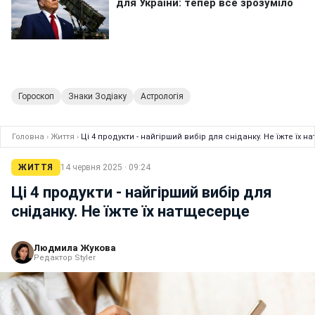
Гороскоп
Знаки Зодіаку
Астрологія
Головна
›
Життя
›
Ці 4 продукти - найгірший вибір для сніданку. Не їжте їх 
ЖИТТЯ
14 червня 2025 · 09:24
Ці 4 продукти - найгірший вибір для
сніданку. Не їжте їх натщесерце
Людмила Жукова
Редактор Styler