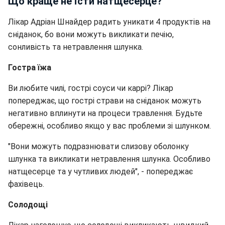
Що краще не їсти натщесерце?
Лікар Адріан Шнайдер радить уникати 4 продуктів на
сніданок, бо вони можуть викликати печію,
сонливість та нетравлення шлунка.
Гостра їжа
Ви любите чилі, гострі соуси чи каррі? Лікар
попереджає, що гострі страви на сніданок можуть
негативно вплинути на процеси травлення. Будьте
обережні, особливо якщо у вас проблеми зі шлунком.
"Вони можуть подразнювати слизову оболонку
шлунка та викликати нетравлення шлунка. Особливо
натщесерце та у чутливих людей", - попереджає
фахівець.
Солодощі