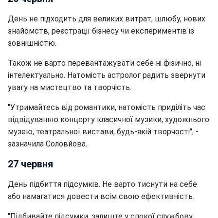
День не підходить для великих витрат, шлюбу, нових
знайомств, реєстрації бізнесу чи експериментів із
зовнішністю.
Також не варто перевантажувати себе ні фізично, ні
інтелектуально. Натомість астролог радить звернути
увагу на мистецтво та творчість.
"Утримайтесь від романтики, натомість приділіть час
відвідуванню концерту класичної музики, художнього
музею, театральної вистави, будь-якій творчості", -
зазначила Соловйова.
27 червня
День підбиття підсумків. Не варто тиснути на себе
або намагатися довести всім свою ефективність.
"Підбивайте підсумки, залиште у спокої службову