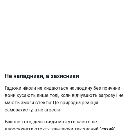
Не нападники, а захисники
Гадюки ніколи не кидаються на людину без причини -
вони кусають лише тоді, коли відчувають загрозу і не
мають змоги втекти. Це природна реакція
самозахисту, а не агресія.
Більше того, деякі види можуть навіть не
впорскувати отруту, завдаючи так званий
"сухий"