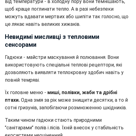
від температури - в холодну пору вони темнішають,
щоб краще поглинати тепло. А в разі небезпеки
можуть вдавати мертвих або шипіти так голосно, що
це лякає навіть великих хижаків.
Невидимі мисливці з тепловими
сенсорами
Гадюки - майстри маскування й полювання. Вони
використовують спеціальні теплові рецептори, які
дозволяють виявляти теплокровну здобич навіть у
повній темряві.
Їх головне меню -
миші, полівки, жаби та дрібні
птахи.
Одна змія за рік може знищити десятки, а то й
сотні гризунів, запобігаючи розмноженню шкідників.
Таким чином гадюки стають природними
"санітарами" полів і лісів. Їхній внесок у стабільність
екосистеми неоціненний.