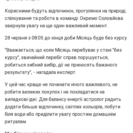
Корисними будуть відпочинок, прогулянки на природі,
спілкування та робота в команді. Окремо Соловйова
звернула увагу на ще один важливий момент.
28 червня з 08:05 до кінця доби Місяць буде без курсу.
"Вважається, що коли Місяць перебуває у стані "без
курсу", звичайний перебіг справ порушується,
робиться хибний вибір, дії не приносять бажаного
результату", - нагадала експерт.
У цей час краще не починати нічого важливого, не
робити великих покупок і не покладатися на
випадкові ідеї. Для балансу енергії астролог радить
додати більше відпочинку, світлих кольорів, побути
біля води або приділити увагу простим домашнім
ритуалам.