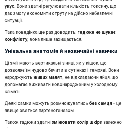
укус.
Вони здатні регулювати кількість токсину, що
дає змогу економити отруту на дійсно небезпечні
ситуації.
Така поведінка ще раз доводить:
гадюка не шукає
конфлікту
, вона лише захищається.
Унікальна анатомія й незвичайні навички
Ці змії мають вертикальні зіниці, як у кішок, що
дозволяє їм чудово бачити в сутінках і темряві. Вони
народжують
живих малят
, не відкладаючи яйця, що
допомагає виживати новонародженим у холодному
кліматі.
Деякі самки можуть розмножуватись
без самця
- це
явище зветься партеногенезом.
Також гадюки здатні
змінювати колір шкір
и залежно