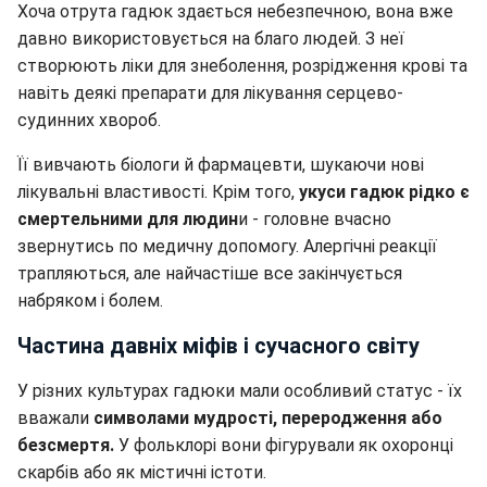
Хоча отрута гадюк здається небезпечною, вона вже
давно використовується на благо людей. З неї
створюють ліки для знеболення, розрідження крові та
навіть деякі препарати для лікування серцево-
судинних хвороб.
Її вивчають біологи й фармацевти, шукаючи нові
лікувальні властивості. Крім того,
укуси гадюк рідко є
смертельними для людин
и - головне вчасно
звернутись по медичну допомогу. Алергічні реакції
трапляються, але найчастіше все закінчується
набряком і болем.
Частина давніх міфів і сучасного світу
У різних культурах гадюки мали особливий статус - їх
вважали
символами мудрості, переродження або
безсмертя.
У фольклорі вони фігурували як охоронці
скарбів або як містичні істоти.