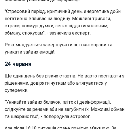
"Стресовий період, критичний день, енергетика доби
негативно впливає на людину. Можливі тривоги,
страхи, похмурі думки, легко піддатися ілюзіям,
обману, спокусам", - зазначила експерт.
Рекомендується завершувати поточні справи та
уникати зайвих емоцій.
24 червня
Ще один день без різких стартів. Не варто поспішати з
рішеннями, довіряти чуткам або втягуватися у
суперечки.
"Уникайте зайвих балачок, пліток і дезінформації,
слідкуйте за речами аби не загубити їх. Можливі обман
та шахрайство", - попередила астролог.
Але після 16:18 ситуація стане помітно м’якшою. За