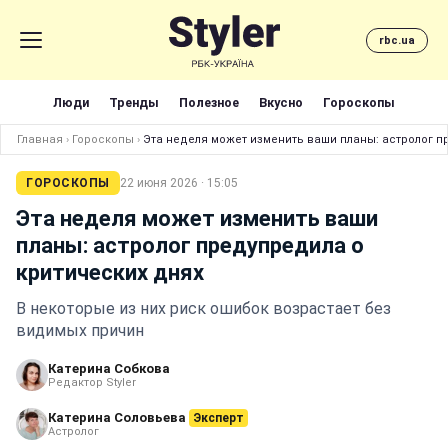
rbc.ua
Люди
Тренды
Полезное
Вкусно
Гороскопы
Главная
›
Гороскопы
›
Эта неделя может изменить ваши планы: астролог п
ГОРОСКОПЫ
22 июня 2026 · 15:05
Эта неделя может изменить ваши
планы: астролог предупредила о
критических днях
В некоторые из них риск ошибок возрастает без
видимых причин
Катерина Собкова
Редактор Styler
Катерина Соловьева
Эксперт
Астролог