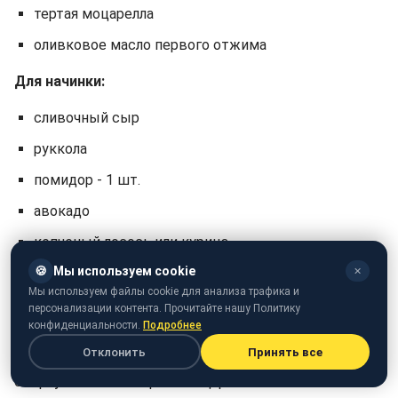
тертая моцарелла
оливковое масло первого отжима
Для начинки:
сливочный сыр
руккола
помидор - 1 шт.
авокадо
копченый лосось или курица
🍪
Мы используем cookie
✕
Легкий способ приготовления
Мы используем файлы cookie для анализа трафика и
персонализации контента. Прочитайте нашу Политику
Сначала нарежьте кабачки кружочками толщиной
конфиденциальности.
Подробнее
примерно 2 сантиметра. После этого выложите их на
Отклонить
Принять все
противень, застеленный пергаментной бумагой,
сверху посыпьте тертой моцареллой и выпекайте 15