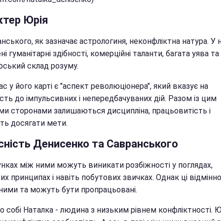
ктер Юрія
нського, як зазначає астрологиня, неконфліктна натура. У 
і гуманітарні здібності, комерційні таланти, багата уява та
фський склад розуму.
с у його карті є "аспект революціонера", який вказує на
сть до імпульсивних і непередбачуваних дій. Разом із цим
ми сторонами залишаються дисципліна, працьовитість і
сть досягати мети.
сність Денисенко та Савранського
унках між ними можуть виникати розбіжності у поглядах,
х принципах і навіть побутових звичках. Однак ці відмінно
ними та можуть бути пропрацьовані.
о собі Наталка - людина з низьким рівнем конфліктності. Ю