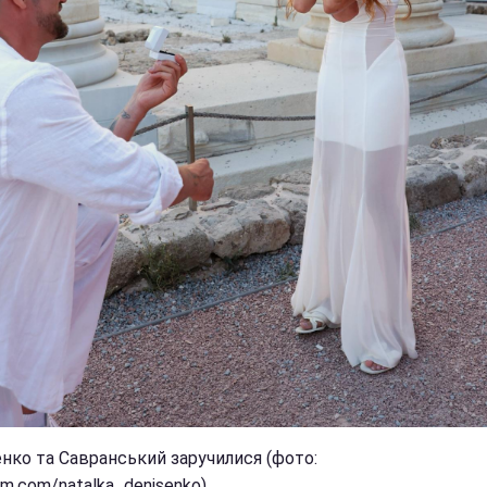
нко та Савранський заручилися (фото:
am.com/natalka_denisenko)