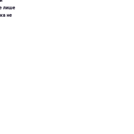
й
не лише
рка не