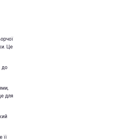
ворчої
ки. Це
е до
ями,
е для
кий
 її