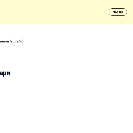
rbc.ua
льні й слабкі сторони пари
пари