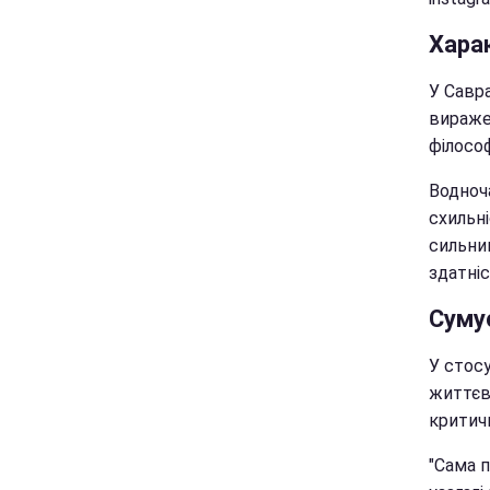
Хара
У Савра
виражен
філосо
Водноча
схильні
сильни
здатні
Суму
У стос
життєви
критич
"Сама п