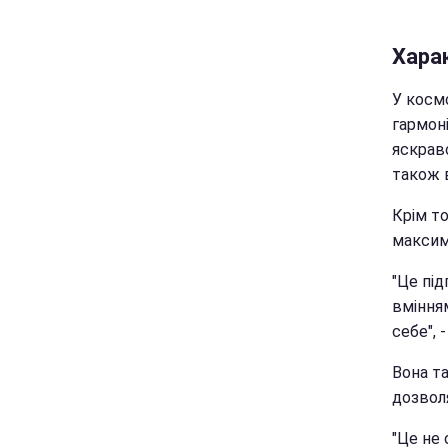
Хара
У косм
гармон
яскраво
також 
Крім то
максим
"Це пі
вміння
себе", 
Вона та
дозвол
"Це не 