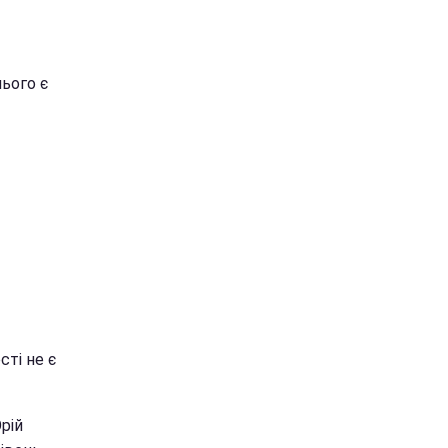
нього є
сті не є
рій