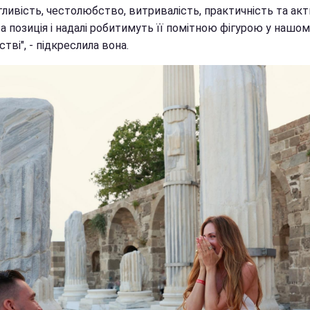
гливість, честолюбство, витривалість, практичність та ак
 позиція і надалі робитимуть її помітною фігурою у нашом
стві", - підкреслила вона.