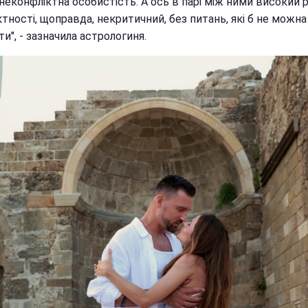
 неконфліктна особистість. А ось в парі між ними високий 
тності, щоправда, некритичний, без питань, які б не можна
и", - зазначила астрологиня.