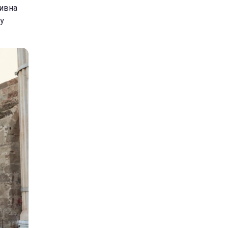
тивна
у