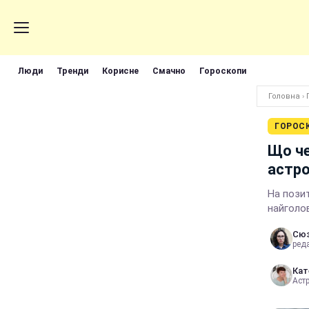
Люди
Тренди
Корисне
Смачно
Гороскопи
Головна
›
ГОРОС
Що че
астро
На пози
найголо
Сюз
реда
Кат
Аст