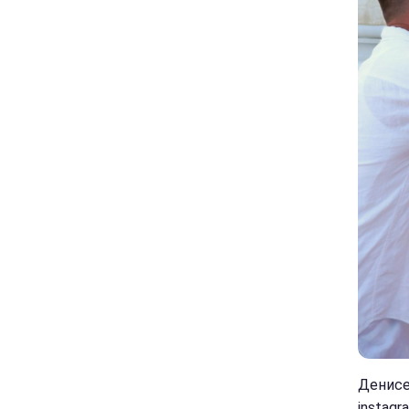
Денисе
instagr