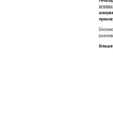
Нещода
оголос
шанувал
прихову
Ексклю
розпові
Більше