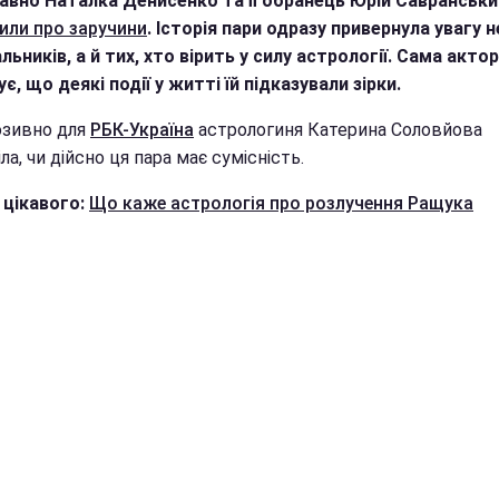
вно Наталка Денисенко та її обранець Юрій Савранськи
или про заручини
. Історія пари одразу привернула увагу 
ьників, а й тих, хто вірить у силу астрології. Сама акто
є, що деякі події у житті їй підказували зірки.
зивно для
РБК-Україна
астрологиня Катерина Соловйова
ла, чи дійсно ця пара має сумісність.
 цікавого:
Що каже астрологія про розлучення Ращука