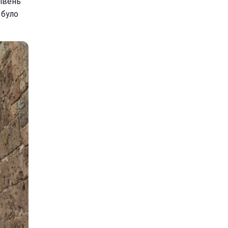
рівень
 було