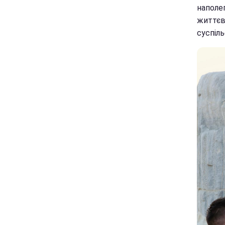
наполе
життєва
суспіль