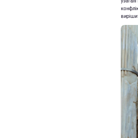
узагалі
конфлік
вирішит