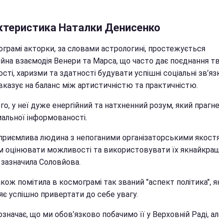
ктеристика Наталки Денисенко
ограмі акторки, за словами астрологині, простежується
ійна взаємодія Венери та Марса, що часто дає поєднання т
сті, харизми та здатності будувати успішні соціальні зв’яз
вказує на баланс між артистичністю та практичністю.
го, у неї дуже енергійний та натхненний розум, який прагн
альної інформованості.
дприємлива людина з непоганими організаторськими якост
м оцінювати можливості та використовувати їх якнайкращ
- зазначила Соловйова.
кож помітила в космограмі так званий "аспект політика", я
яє успішно привертати до себе увагу.
означає, що ми обов’язково побачимо її у Верховній Раді, але