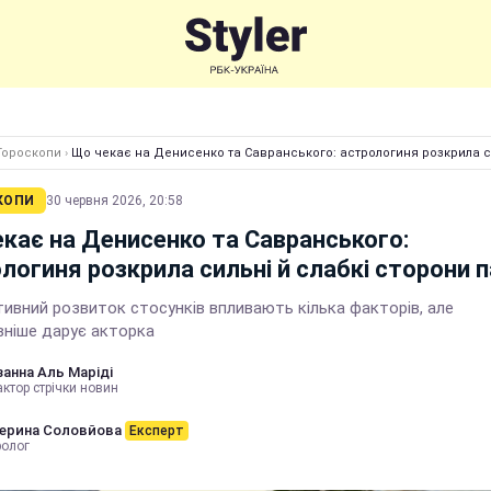
Гороскопи
›
Що чекає на Денисенко та Савранського: астрологиня розкрила си
КОПИ
30 червня 2026, 20:58
кає на Денисенко та Савранського:
логиня розкрила сильні й слабкі сторони 
тивний розвиток стосунків впливають кілька факторів, але
вніше дарує акторка
анна Аль Маріді
ктор стрічки новин
ерина Соловйова
Експерт
ролог