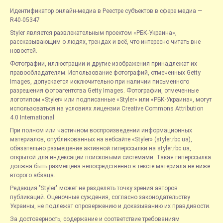
Идентификатор онлайн-медиа в Реестре субъектов в сфере медиа —
R40-05347
Styler является развлекательным проектом «РБК-Украина»,
рассказывающим о людях, трендах и всё, что интересно читать вне
новостей.
Фотографии, иллюстрации и другие изображения принадлежат их
правообладателям. Использование фотографий, отмеченных Getty
Images, допускается исключительно при наличии письменного
разрешения фотоагентства Getty Images. Фотографии, отмеченные
логотипом «Styler» или подписанные «Styler» или «РБК-Украина», могут
использоваться на условиях лицензии Creative Commons Attribution
4.0 International.
При полном или частичном воспроизведении информационных
материалов, опубликованных на вебсайте «Styler» (styler.rbc.ua),
обязательно размещение активной гиперссылки на styler.rbc.ua,
открытой для индексации поисковыми системами. Такая гиперссылка
должна быть размещена непосредственно в тексте материала не ниже
второго абзаца.
Редакция "Styler" может не разделять точку зрения авторов
публикаций. Оценочные суждения, согласно законодательству
Украины, не подлежат опровержению и доказыванию их правдивости.
За достоверность, содержание и соответствие требованиям