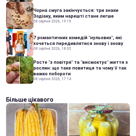
Чорна смуга закінчується: три знаки
Зодіаку, яким нарешті стане легше
08 серпня 2026, 19:19
7 романтичних комедій "нульових", які
хочеться передивлятися знову і знову
08 серпня 2026, 18:02
Росте "з повітря" та "висмоктує" життя з
рослин: що таке повитиця та чому її так
важко побороти
08 серпня 2026, 17:14
Більше цікавого