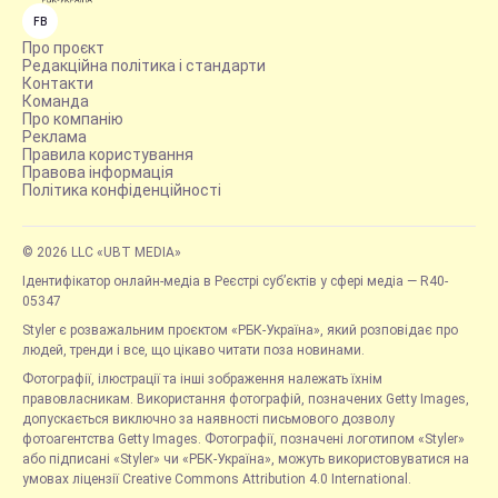
FB
Про проєкт
Редакційна політика і стандарти
Контакти
Команда
Про компанію
Реклама
Правила користування
Правова інформація
Політика конфіденційності
© 2026 LLC «UBT MEDIA»
Ідентифікатор онлайн-медіа в Реєстрі суб’єктів у сфері медіа — R40-
05347
Styler є розважальним проєктом «РБК-Україна», який розповідає про
людей, тренди і все, що цікаво читати поза новинами.
Фотографії, ілюстрації та інші зображення належать їхнім
правовласникам. Використання фотографій, позначених Getty Images,
допускається виключно за наявності письмового дозволу
фотоагентства Getty Images. Фотографії, позначені логотипом «Styler»
або підписані «Styler» чи «РБК-Україна», можуть використовуватися на
умовах ліцензії Creative Commons Attribution 4.0 International.