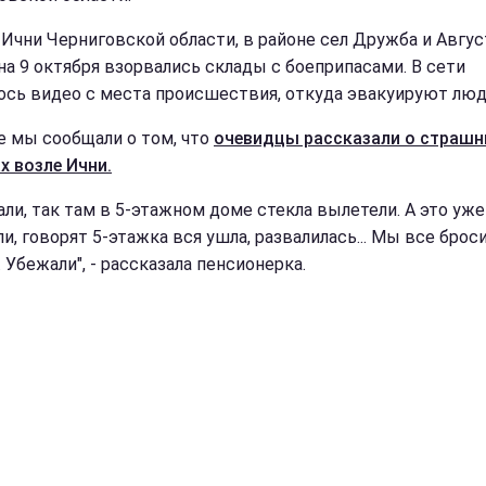
 Ични Черниговской области, в районе сел Дружба и Авгус
 на 9 октября взорвались склады с боеприпасами. В сети
ось видео с места происшествия, откуда эвакуируют люд
е мы сообщали о том, что
очевидцы рассказали о страш
х возле Ични.
али, так там в 5-этажном доме стекла вылетели. А это уж
и, говорят 5-этажка вся ушла, развалилась... Мы все броси
 Убежали", - рассказала пенсионерка.