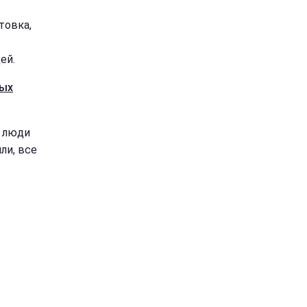
товка,
ей.
ных
е люди
ли, все