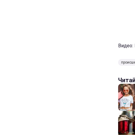
Видео:
происш
Чита