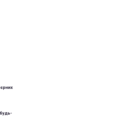
'єрних
 будь-