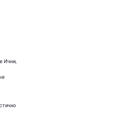
е Ични,
ые
астично