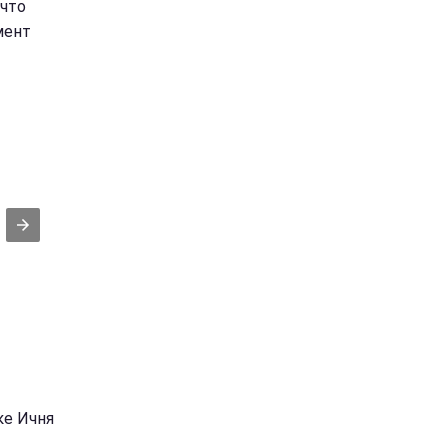
 что
мент
ке Ичня