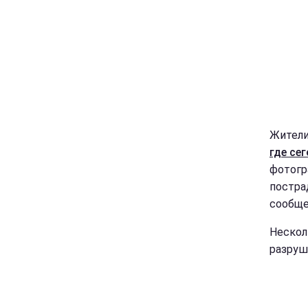
Жители
где се
фотогр
постра
сообще
Нескол
разруш