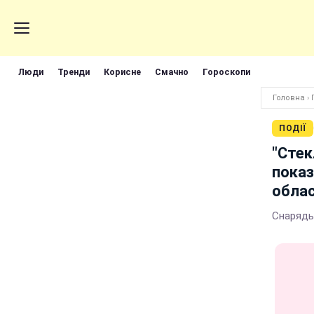
Люди
Тренди
Корисне
Смачно
Гороскопи
Головна
›
ПОДІЇ
"Стек
показ
обла
Снаряды