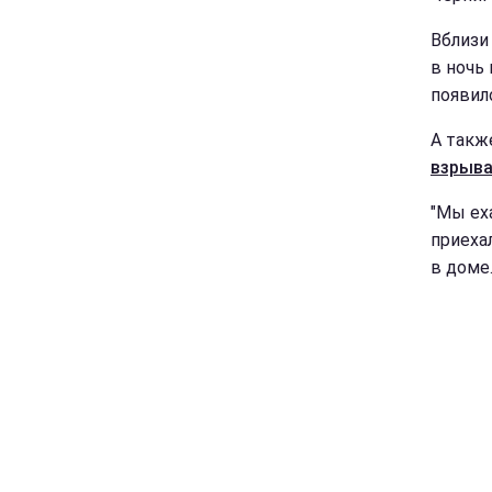
Вблизи
в ночь
появил
А такж
взрыва
"Мы ех
приехал
в доме.