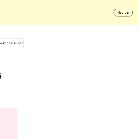
rbc.ua
ных сел в Черниговской области
й