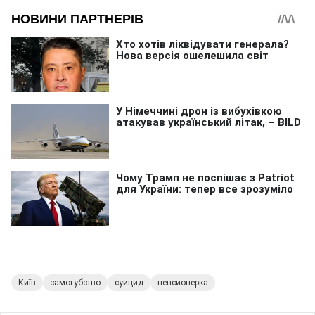
Київ
самогубство
суицид
пенсионерка