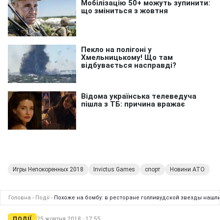
Игры Непокоренных 2018
Invictus Games
спорт
Новини АТО
Головна
›
Події
›
Похоже на бомбу: в ресторане голливудской звезды нашл
ПОДІЇ
25 жовтня 2018 · 17:55