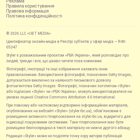
Реклама
Правила користування
Правова інформація
Політика конфіденційності
© 2026 LLC «UBT MEDIA»
Ідентифікатор онлайн-медіа в Реєстрі суб’єктів у сфері медіа — R40-
05347
Styler є розважальним проєктом «РБК-Україна», який розповідає про
людей, тренди і все, що цікаво читати поза новинами.
Фотографії, ілюстрації та інші зображення належать їхнім
правовласникам. Використання фотографій, позначених Getty Images,
допускається виключно за наявності письмового дозволу
фотоагентства Getty Images. Фотографії, позначені логотипом «Styler»
або підписані «Styler» чи «РБК-Україна», можуть використовуватися на
умовах ліцензії Creative Commons Attribution 4.0 International.
При повному або частковому відтворенні інформаційних матеріалів,
опублікованих на вебсайті «Styler» (styler.rbc.ua), обов'язковим є
розміщення активного гіперпосилання на styler.rbc.ua, відкритого для
індексації пошуковими системами. Таке гіперпосилання має бути
розміщене безпосередньо в тексті матеріалу не нижче другого абзацу.
Редакція «Styler» може не поділяти точку зору авторів публікацій.