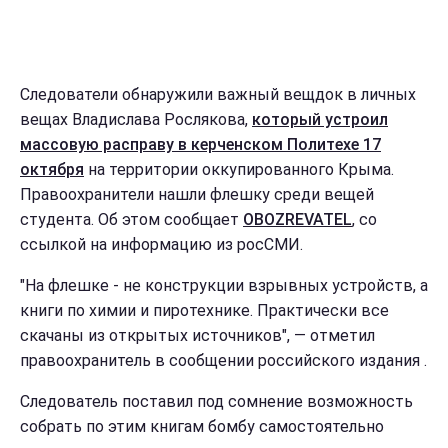
Следователи обнаружили важный вещдок в личных
вещах Владислава Рослякова,
который устроил
массовую расправу в керченском Политехе 17
октября
на территории оккупированного Крыма.
Правоохранители нашли флешку среди вещей
студента. Об этом сообщает
OBOZREVATEL
, со
ссылкой на информацию из росСМИ.
"На флешке - не конструкции взрывных устройств, а
книги по химии и пиротехнике. Практически все
скачаны из открытых источников", — отметил
правоохранитель в сообщении российского издания .
Следователь поставил под сомнение возможность
собрать по этим книгам бомбу самостоятельно