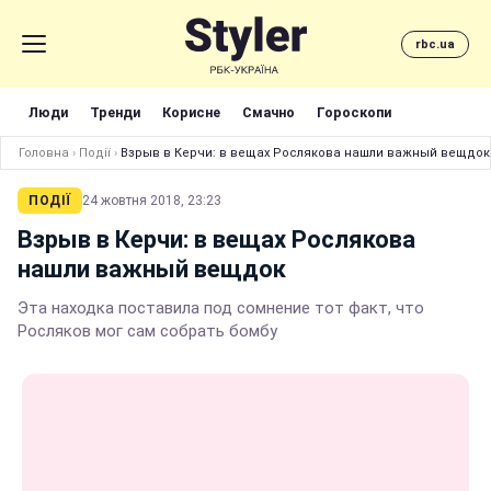
rbc.ua
Люди
Тренди
Корисне
Смачно
Гороскопи
Головна
›
Події
›
Взрыв в Керчи: в вещах Рослякова нашли важный вещдок
ПОДІЇ
24 жовтня 2018, 23:23
Взрыв в Керчи: в вещах Рослякова
нашли важный вещдок
Эта находка поставила под сомнение тот факт, что
Росляков мог сам собрать бомбу