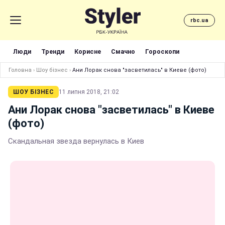
rbc.ua
Люди
Тренди
Корисне
Смачно
Гороскопи
Головна
›
Шоу бізнес
›
Ани Лорак снова "засветилась" в Киеве (фото)
ШОУ БІЗНЕС
11 липня 2018, 21:02
Ани Лорак снова "засветилась" в Киеве
(фото)
Скандальная звезда вернулась в Киев