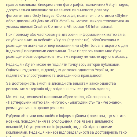
правовласникам. Використання фотографій, позначених Getty Images,
допускається виключно за наявності письмового дозволу
фотоагентства Getty Images. Фотографії, позначені логотипом «Styler»
або підписані «Styler» чи «РБК-Україна», можуть використовуватися на
умовах ліцензії Creative Commons Attribution 4.0 International.
При повному або частковому відтворенні інформаційних матеріалів,
опублікованих на вебсайті «Styler» (styler.rbc.ua), обов'язковим є
розміщення активного гіперпосилання на styler.rbc.ua, відкритого для
індексації пошуковими системами. Таке гіперпосилання має бути
розміщене безпосередньо в тексті матеріалу не нижче другого абзацу.
Редакція «Styler» може не поділяти точку зору авторів публікацій.
Оціночні судження, відповідно до законодавства України, не
підлягають спростуванню та доведенню їх правдивості.
За достовірність, зміст і відповідність вимогам законодавства
рекламних матеріалів відповідальність несе рекламодавець.
Матеріали, позначені плашками «Прес-реліз», «Спецпроєкт»,
«Партнерський матеріал», «Promo», «Благодійність» та «Резонанс»,
розміщуються на правах реклами.
Рубрика «Новини компаній» є інформаційним форматом, що містить
новини, повідомлення та оголошення, пов'язані з діяльністю
компаній, і ґрунтується на інформації, наданій відповідними
компаніями. Редакція не несе відповідальності за достовірність такої