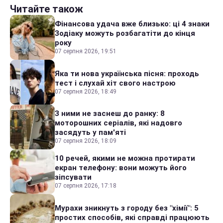
Читайте також
Фінансова удача вже близько: ці 4 знаки
Зодіаку можуть розбагатіти до кінця
року
07 серпня 2026, 19:51
Яка ти нова українська пісня: проходь
тест і слухай хіт свого настрою
07 серпня 2026, 18:49
З ними не заснеш до ранку: 8
моторошних серіалів, які надовго
засядуть у пам'яті
07 серпня 2026, 18:09
10 речей, якими не можна протирати
екран телефону: вони можуть його
зіпсувати
07 серпня 2026, 17:18
Мурахи зникнуть з городу без "хімії": 5
простих способів, які справді працюють