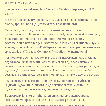
© 2026 LLC «UBT MEDIA»
Ідентифікатор онлайн-медіа в Реєстрі суб’єктів у сфері медіа — R40-
05347
Styler є розважальним проєктом «РБК-Україна», який розповідає про
людей, тренди і все, що цікаво читати поза новинами.
Фотографії, ілюстрації та інші зображення належать їхнім
правовласникам. Використання фотографій, позначених Getty Images,
допускається виключно за наявності письмового дозволу
фотоагентства Getty Images. Фотографії, позначені логотипом «Styler»
або підписані «Styler» чи «РБК-Україна», можуть використовуватися на
умовах ліцензії Creative Commons Attribution 4.0 International.
При повному або частковому відтворенні інформаційних матеріалів,
опублікованих на вебсайті «Styler» (styler.rbc.ua), обов'язковим є
розміщення активного гіперпосилання на styler.rbc.ua, відкритого для
індексації пошуковими системами. Таке гіперпосилання має бути
розміщене безпосередньо в тексті матеріалу не нижче другого абзацу.
Редакція «Styler» може не поділяти точку зору авторів публікацій.
Оціночні судження, відповідно до законодавства України, не
підлягають спростуванню та доведенню їх правдивості.
За достовірність, зміст і відповідність вимогам законодавства
рекламних матеріалів відповідальність несе рекламодавець.
Матеріали, позначені плашками «Прес-реліз», «Спецпроєкт»,