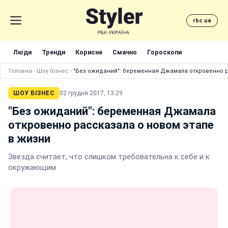
rbc.ua
Люди
Тренди
Корисне
Смачно
Гороскопи
Головна
›
Шоу бізнес
›
"Без ожиданий": беременная Джамала откровенно р
ШОУ БІЗНЕС
02 грудня 2017, 13:29
"Без ожиданий": беременная Джамала
откровенно рассказала о новом этапе
в жизни
Звезда считает, что слишком требовательна к себе и к
окружающим