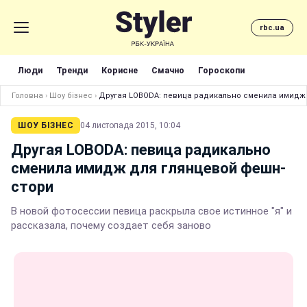
rbc.ua
Люди
Тренди
Корисне
Смачно
Гороскопи
Головна
›
Шоу бізнес
›
Другая LOBODA: певица радикально сменила имидж
ШОУ БІЗНЕС
04 листопада 2015, 10:04
Другая LOBODA: певица радикально
сменила имидж для глянцевой фешн-
стори
В новой фотосессии певица раскрыла свое истинное "я" и
рассказала, почему создает себя заново