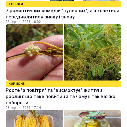
ТРЕНДИ
7 романтичних комедій "нульових", які хочеться
передивлятися знову і знову
08 серпня 2026, 18:02
КОРИСНЕ
Росте "з повітря" та "висмоктує" життя з
рослин: що таке повитиця та чому її так важко
побороти
08 серпня 2026, 17:14