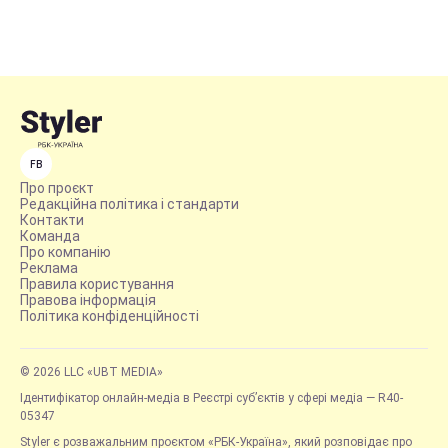
FB
Про проєкт
Редакційна політика і стандарти
Контакти
Команда
Про компанію
Реклама
Правила користування
Правова інформація
Політика конфіденційності
© 2026 LLC «UBT MEDIA»
Ідентифікатор онлайн-медіа в Реєстрі суб’єктів у сфері медіа — R40-
05347
Styler є розважальним проєктом «РБК-Україна», який розповідає про