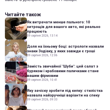
Читайте також
Як витрачати менше пального: 10
хитрощів для вашого авто, які реально
працюють
09 серпня 2026, 13:14
Доля на їхньому боці: астрологи назвали
знаки Зодіаку, у яких завжди є гроші
09 серпня 2026, 12:06
Замість звичайної "Шуби": цей салат з
буряком і крабовими паличками стане
вашим фірмовим
09 серпня 2026, 10:41
Яку зачіску зробити під кепку: стилістка
назвала найзручніші варіанти на спеку
09 серпня 2026, 09:33