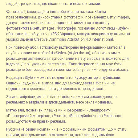
людей, тренди і все, що цікаво читати поза новинами.
Фотографії, ілюстрації та інші зображення належать їхнім
правовласникам. Використання фотографій, позначених Getty Images,
допускається виключно за наявності письмового дозволу
фотоагентства Getty Images. Фотографії, позначені логотипом «Styler»
або підписані «Styler» чи «РБК-Україна», можуть використовуватися на
умовах ліцензії Creative Commons Attribution 4.0 International.
При повному або частковому відтворенні інформаційних матеріалів,
опублікованих на вебсайті «Styler» (styler.rbc.ua), обов'язковим є
розміщення активного гіперпосилання на styler.rbc.ua, відкритого для
індексації пошуковими системами. Таке гіперпосилання має бути
розміщене безпосередньо в тексті матеріалу не нижче другого абзацу.
Редакція «Styler» може не поділяти точку зору авторів публікацій.
Оціночні судження, відповідно до законодавства України, не
підлягають спростуванню та доведенню їх правдивості.
За достовірність, зміст і відповідність вимогам законодавства
рекламних матеріалів відповідальність несе рекламодавець.
Матеріали, позначені плашками «Прес-реліз», «Спецпроєкт»,
«Партнерський матеріал», «Promo», «Благодійність» та «Резонанс»,
розміщуються на правах реклами.
Рубрика «Новини компаній» є інформаційним форматом, що містить
новини, повідомлення та оголошення, пов'язані з діяльністю