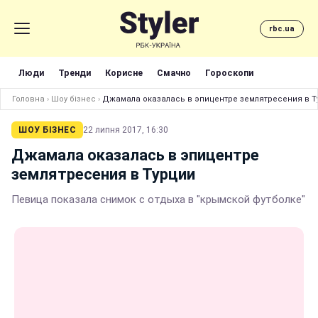
rbc.ua
Люди
Тренди
Корисне
Смачно
Гороскопи
Головна
›
Шоу бізнес
›
Джамала оказалась в эпицентре землятресения в Т
ШОУ БІЗНЕС
22 липня 2017, 16:30
Джамала оказалась в эпицентре
землятресения в Турции
Певица показала снимок с отдыха в "крымской футболке"