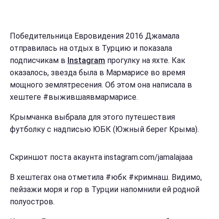
Победительница Евровидения 2016 Джамала
отправилась на отдых в Турцию и показала
подписчикам в
Instagram
прогулку на яхте. Как
оказалось, звезда была в Мармарисе во время
мощного землятресения. Об этом она написала в
хештеге
#выжившаявмармарисе
.
Крымчанка выбрала для этого путешествия
футболку с надписью ЮБК (Южный берег Крыма).
Скриншот поста акаунта instagram.com/jamalajaaa
В хештегах она отметила #юбк #кримнаш. Видимо,
пейзажи моря и гор в Турции напомнили ей родной
полуостров.