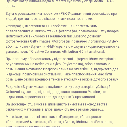
Ідентифікатор онлайн-медіа в Реєстрі суб’єктів у сфері медіа — R40-
05347
Styler є розважальним проєктом «РБК-Україна», який розповідає про
людей, тренди і все, що цікаво читати поза новинами.
Фотографії, ілюстрації та інші зображення належать їхнім
правовласникам. Використання фотографій, позначених Getty Images,
допускається виключно за наявності письмового дозволу
фотоагентства Getty Images. Фотографії, позначені логотипом «Styler»
або підписані «Styler» чи «РБК-Україна», можуть використовуватися на
умовах ліцензії Creative Commons Attribution 4.0 International.
При повному або частковому відтворенні інформаційних матеріалів,
опублікованих на вебсайті «Styler» (styler.rbc.ua), обов'язковим є
розміщення активного гіперпосилання на styler.rbc.ua, відкритого для
індексації пошуковими системами. Таке гіперпосилання має бути
розміщене безпосередньо в тексті матеріалу не нижче другого абзацу.
Редакція «Styler» може не поділяти точку зору авторів публікацій.
Оціночні судження, відповідно до законодавства України, не
підлягають спростуванню та доведенню їх правдивості.
За достовірність, зміст і відповідність вимогам законодавства
рекламних матеріалів відповідальність несе рекламодавець.
Матеріали, позначені плашками «Прес-реліз», «Спецпроєкт»,
«Партнерський матеріал», «Promo», «Благодійність» та «Резонанс»,