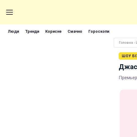
Люди
Тренди
Корисне
Смачно
Гороскопи
Головна
›
ШОУ БІ
Джас
Премьер