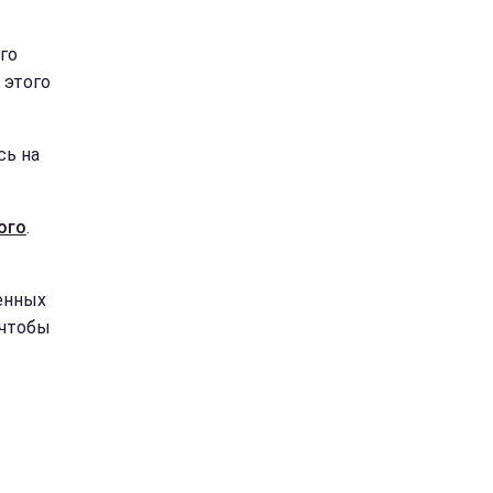
го
 этого
сь на
ого
.
енных
 чтобы