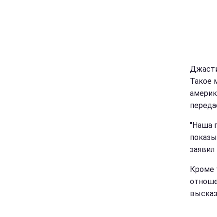
Джасти
Такое 
америка
перед
"Наша 
показы
заявил
Кроме 
отноше
высказ