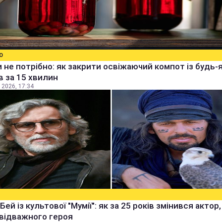
О
 не потрібно: як закрити освіжаючий компот із будь-
в за 15 хвилин
 2026, 17:34
Бей із культової "Мумії": як за 25 років змінився актор
 відважного героя