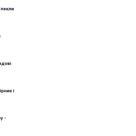
 пекли
и
ндові
рник і
у -