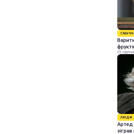
СМАЧН
Варити
фрукті
05 серпня
ЛЮДИ
Артед 
зіграв