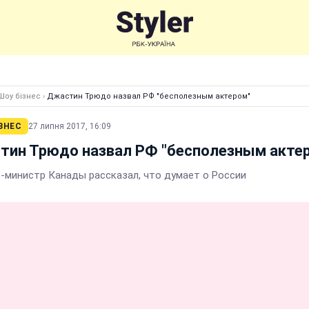
Шоу бізнес
›
Джастин Трюдо назвал РФ "бесполезным актером"
ЗНЕС
27 липня 2017, 16:09
тин Трюдо назвал РФ "бесполезным акте
-министр Канады рассказал, что думает о России