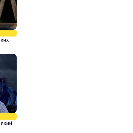
яких
, який