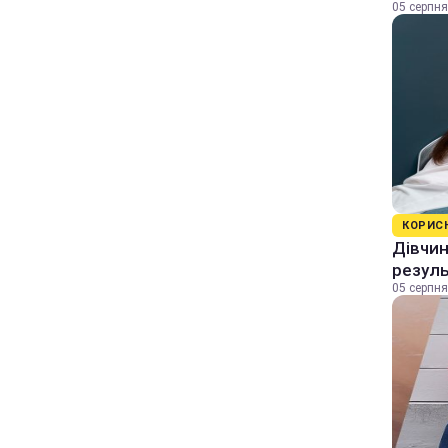
05 серпня
КОРИС
Дівчин
резуль
05 серпня