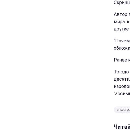
Скриншо
Автор 
мира, к
другие
"Почем
обложк
Ранее
Трюдо 
десяти
народо
"ассим
инфогр
Чита