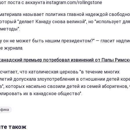
т поста с аккаунта instagram.com/rollingstone
материала называет политика главной надеждой свободно
оторый "делает Канаду снова великой", но "использует для
 методы".
у он не может быть нашим президентом?" — гласит надпи
е журнала.
канадский премьер потребовал извинений от Папы Римск
считает, что католическая церковь "в течение многих
летий допускала злоупотребления в отношении детей кор
в", которых насильно свозили детей из семей аборигенов,
илировать их в канадское общество".
афика
йте також