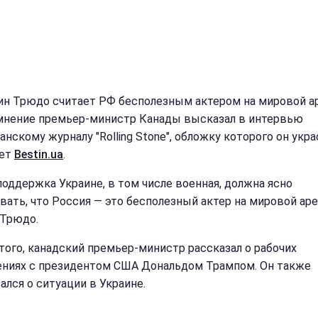
н Трюдо считает РФ бесполезным актером на мировой ар
мнение премьер-министр Канады высказал в интервью
нскому журналу "Rolling Stone", обложку которого он укра
ает
Bestin.ua
.
поддержка Украине, в том числе военная, должна ясно
вать, что Россия — это бесполезный актер на мировой аре
 Трюдо.
того, канадский премьер-министр рассказал о рабочих
ниях с президентом США Дональдом Трампом. Он также
ался о ситуации в Украине.