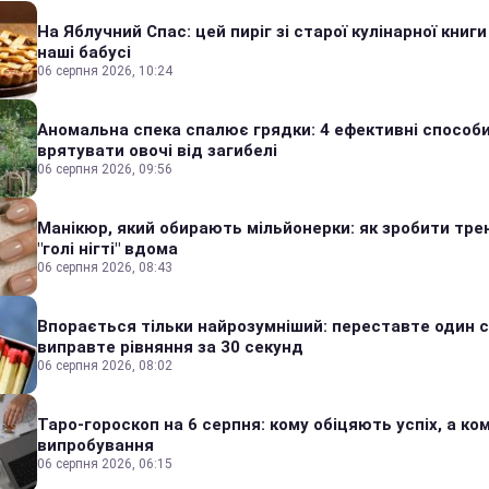
На Яблучний Спас: цей пиріг зі старої кулінарної книги
наші бабусі
06 серпня 2026, 10:24
Аномальна спека спалює грядки: 4 ефективні способ
врятувати овочі від загибелі
06 серпня 2026, 09:56
Манікюр, який обирають мільйонерки: як зробити тре
"голі нігті" вдома
06 серпня 2026, 08:43
Впорається тільки найрозумніший: переставте один сі
виправте рівняння за 30 секунд
06 серпня 2026, 08:02
Таро-гороскоп на 6 серпня: кому обіцяють успіх, а ком
випробування
06 серпня 2026, 06:15