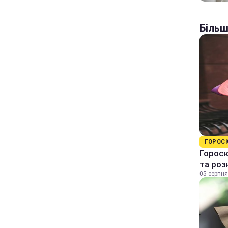
Більш
ГОРОС
Гороск
та ро
05 серпня