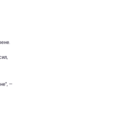
ене.
сил,
не", —