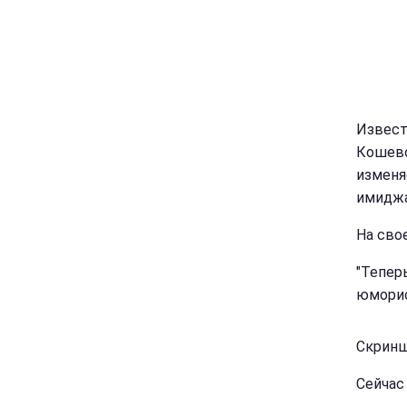
Извест
Кошево
изменя
имидж
На сво
"Тепер
юморис
Скриншо
Сейчас