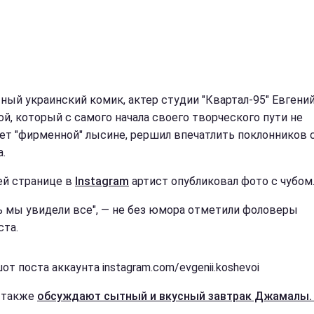
ный украинский комик, актер студии "Квартал-95" Евгени
й, который с самого начала своего творческого пути не
ет "фирменной" лысине, рершил впечатлить поклонников 
а.
ей странице в
Instagram
артист опубликовал фото с чубом
ь мы увидели все", — не без юмора отметили фоловеры
та.
т поста аккаунта instagram.com/evgenii.koshevoi
 также
обсуждают сытный и вкусный завтрак Джамалы