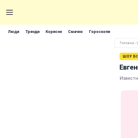
Люди
Тренди
Корисне
Смачно
Гороскопи
Головна
›
ШОУ БІ
Евген
Известн