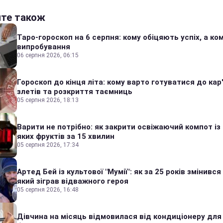
йте також
Таро-гороскоп на 6 серпня: кому обіцяють успіх, а ком
випробування
06 серпня 2026, 06:15
Гороскоп до кінця літа: кому варто готуватися до кар
злетів та розкриття таємниць
05 серпня 2026, 18:13
Варити не потрібно: як закрити освіжаючий компот із
яких фруктів за 15 хвилин
05 серпня 2026, 17:34
Артед Бей із культової "Мумії": як за 25 років змінився
який зіграв відважного героя
05 серпня 2026, 16:48
Дівчина на місяць відмовилася від кондиціонеру для