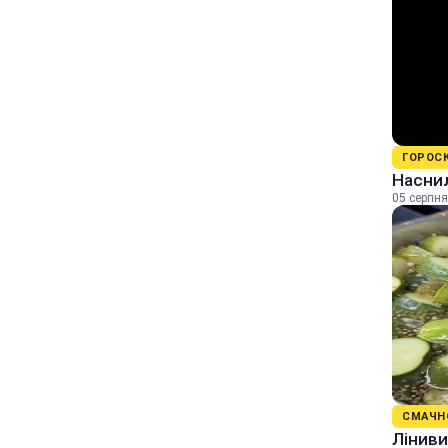
ГОРОС
Наснил
05 серпня
СМАЧН
Ліниви