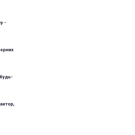
у -
'єрних
 будь-
 актор,