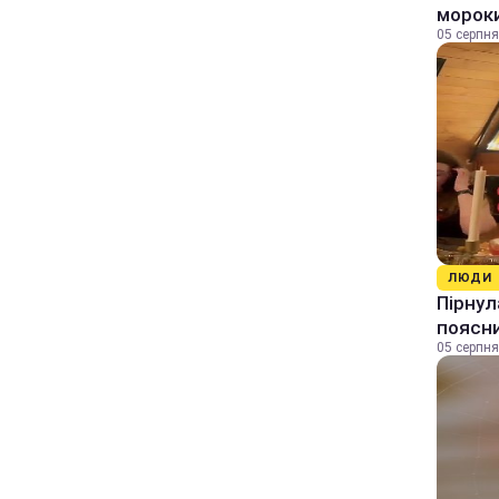
морок
05 серпня
ЛЮДИ
Пірнул
поясн
05 серпня