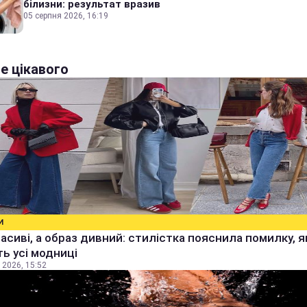
білизни: результат вразив
05 серпня 2026, 16:19
е цікавого
И
расиві, а образ дивний: стилістка пояснила помилку, я
ь усі модниці
 2026, 15:52