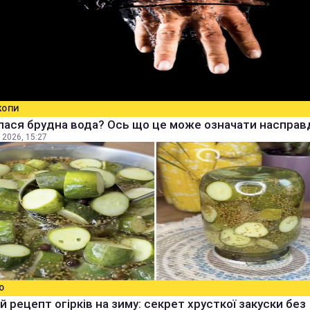
КОПИ
ася брудна вода? Ось що це може означати насправ
 2026, 15:27
О
й рецепт огірків на зиму: секрет хрусткої закуски без