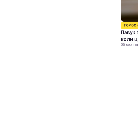
ГОРОС
Павук 
коли ц
05 серпня