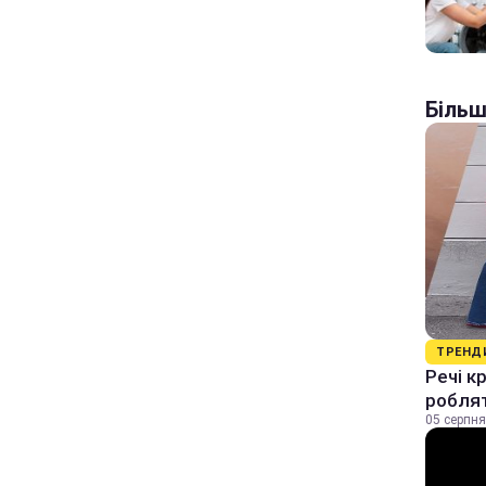
Більш
ТРЕНД
Речі к
роблят
05 серпня