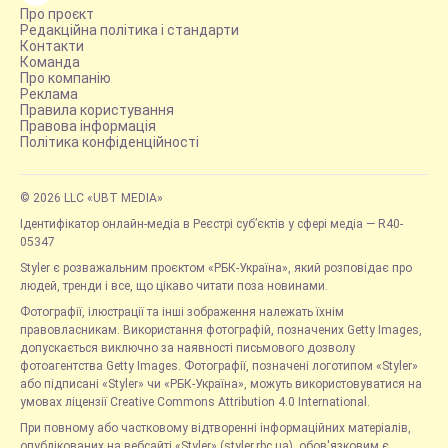
Про проєкт
Редакційна політика і стандарти
Контакти
Команда
Про компанію
Реклама
Правила користування
Правова інформація
Політика конфіденційності
© 2026 LLC «UBT MEDIA»
Ідентифікатор онлайн-медіа в Реєстрі суб’єктів у сфері медіа — R40-
05347
Styler є розважальним проєктом «РБК-Україна», який розповідає про
людей, тренди і все, що цікаво читати поза новинами.
Фотографії, ілюстрації та інші зображення належать їхнім
правовласникам. Використання фотографій, позначених Getty Images,
допускається виключно за наявності письмового дозволу
фотоагентства Getty Images. Фотографії, позначені логотипом «Styler»
або підписані «Styler» чи «РБК-Україна», можуть використовуватися на
умовах ліцензії Creative Commons Attribution 4.0 International.
При повному або частковому відтворенні інформаційних матеріалів,
опублікованих на вебсайті «Styler» (styler.rbc.ua), обов'язковим є