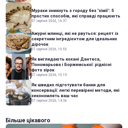
Мурахи зникнуть з городу без "хімії": 5
простих способів, які справді працюють
07 серпня 2026, 16:37
Ажурні млинці, які не рвуться: рецепт із
секретним інгредієнтом для ідеальних
дірочок
07 серпня 2026, 15:55
Як виглядають кохані Дантеса,
Пономарьова і Боржемської: рідкісні
фото зірок
07 серпня 2026, 15:19
Як швидко підготувати банки для
консервації: легкі перевірені методи, які
зекономлять ваш час
07 серпня 2026, 14:36
Більше цікавого