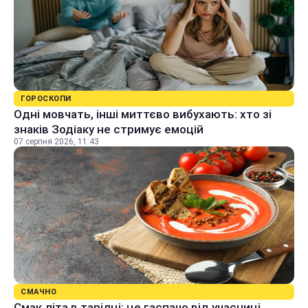
ГОРОСКОПИ
Одні мовчать, інші миттєво вибухають: хто зі
знаків Зодіаку не стримує емоцій
07 серпня 2026, 11:43
СМАЧНО
Смак літа в тарілці: це гаспачо від учасниці