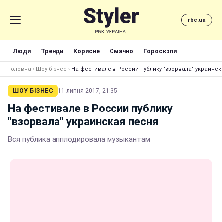
rbc.ua
Люди
Тренди
Корисне
Смачно
Гороскопи
Головна
›
Шоу бізнес
›
На фестивале в России публику "взорвала" украинс
ШОУ БІЗНЕС
11 липня 2017, 21:35
На фестивале в России публику
"взорвала" украинская песня
Вся публика апплодировала музыкантам