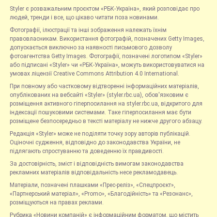
Styler є розважальним проєктом «РБК-Україна», який розповідає про
людей, тренди і все, що цікаво читати поза новинами.
Фотографії, ілюстрації та інші зображення належать їхнім
правовласникам. Використання фотографій, позначених Getty Images,
допускається виключно за наявності письмового дозволу
фотоагентства Getty Images. Фотографії, позначені логотипом «Styler»
або підписані «Styler» чи «РБК-Україна», можуть використовуватися на
умовах ліцензії Creative Commons Attribution 4.0 International.
При повному або частковому відтворенні інформаційних матеріалів,
опублікованих на вебсайті «Styler» (styler.rbc.ua), обов'язковим є
розміщення активного гіперпосилання на styler.rbc.ua, відкритого для
індексації пошуковими системами. Таке гіперпосилання має бути
розміщене безпосередньо в тексті матеріалу не нижче другого абзацу.
Редакція «Styler» може не поділяти точку зору авторів публікацій.
Оціночні судження, відповідно до законодавства України, не
підлягають спростуванню та доведенню їх правдивості.
За достовірність, зміст і відповідність вимогам законодавства
рекламних матеріалів відповідальність несе рекламодавець.
Матеріали, позначені плашками «Прес-реліз», «Спецпроєкт»,
«Партнерський матеріал», «Promo», «Благодійність» та «Резонанс»,
розміщуються на правах реклами.
Рубрика «Новини компаній» є інформаційним форматом, що містить