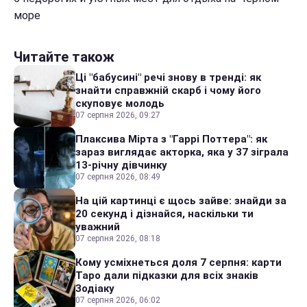
море
Читайте також
Ці "бабусині" речі знову в тренді: як
знайти справжній скарб і чому його
скуповує молодь
07 серпня 2026, 09:27
Плаксива Мірта з "Гаррі Поттера": як
зараз виглядає акторка, яка у 37 зіграла
13-річну дівчинку
07 серпня 2026, 08:49
На цій картинці є щось зайве: знайди за
20 секунд і дізнайся, наскільки ти
уважний
07 серпня 2026, 08:18
Кому усміхнеться доля 7 серпня: карти
Таро дали підказки для всіх знаків
Зодіаку
07 серпня 2026, 06:02