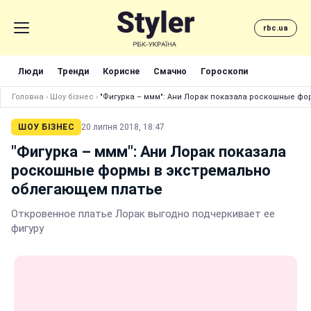
rbc.ua
Люди
Тренди
Корисне
Смачно
Гороскопи
Головна
›
Шоу бізнес
›
"Фигурка – ммм": Ани Лорак показала роскошные ф
ШОУ БІЗНЕС
20 липня 2018, 18:47
"Фигурка – ммм": Ани Лорак показала
роскошные формы в экстремально
облегающем платье
Откровенное платье Лорак выгодно подчеркивает ее
фигуру