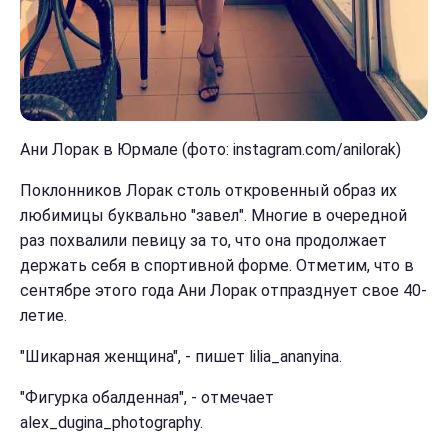
Ани Лорак в Юрмале (фото: instagram.com/anilorak)
Поклонников Лорак столь откровенный образ их
любимицы буквально "завел". Многие в очередной
раз похвалили певицу за то, что она продолжает
держать себя в спортивной форме. Отметим, что в
сентябре этого года Ани Лорак отпразднует свое 40-
летие.
"Шикарная женщина", - пишет lilia_ananyina.
"Фигурка обалденная", - отмечает
alex_dugina_photography.