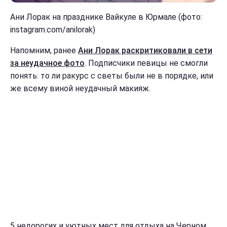
Ани Лорак на празднике Вайкуле в Юрмале (фото:
instagram.com/anilorak)
Напомним, ранее
Ани Лорак раскритиковали в сети
за неудачное фото
. Подписчики певицы не смогли
понять: то ли ракурс с светы были не в порядке, или
же всему виной неудачный макияж.
5 недорогих и уютных мест для отдыха на Черном