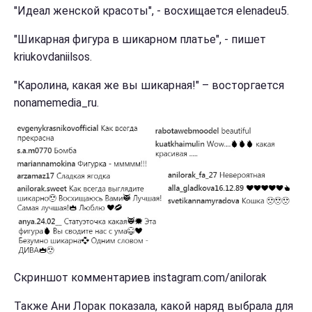
"Идеал женской красоты", - восхищается elenadeu5.
"Шикарная фигура в шикарном платье", - пишет
kriukovdaniilsos.
"Каролина, какая же вы шикарная!" – восторгается
nonamemedia_ru.
Скриншот комментариев instagram.com/anilorak
Также Ани Лорак показала, какой наряд выбрала для