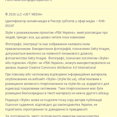
© 2026 LLC «UBT MEDIA»
Ідентифікатор онлайн-медіа в Реєстрі суб’єктів у сфері медіа — R40-
05347
Styler є розважальним проєктом «РБК-Україна», який розповідає про
людей, тренди і все, що цікаво читати поза новинами.
Фотографії, ілюстрації та інші зображення належать їхнім
правовласникам. Використання фотографій, позначених Getty Images,
допускається виключно за наявності письмового дозволу
фотоагентства Getty Images. Фотографії, позначені логотипом «Styler»
або підписані «Styler» чи «РБК-Україна», можуть використовуватися на
умовах ліцензії Creative Commons Attribution 4.0 International.
При повному або частковому відтворенні інформаційних матеріалів,
опублікованих на вебсайті «Styler» (styler.rbc.ua), обов'язковим є
розміщення активного гіперпосилання на styler.rbc.ua, відкритого для
індексації пошуковими системами. Таке гіперпосилання має бути
розміщене безпосередньо в тексті матеріалу не нижче другого абзацу.
Редакція «Styler» може не поділяти точку зору авторів публікацій.
Оціночні судження, відповідно до законодавства України, не
підлягають спростуванню та доведенню їх правдивості.
За достовірність, зміст і відповідність вимогам законодавства