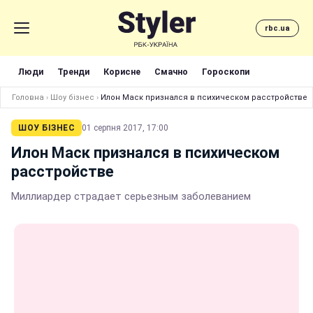
rbc.ua
Люди
Тренди
Корисне
Смачно
Гороскопи
Головна
›
Шоу бізнес
›
Илон Маск признался в психическом расстройстве
ШОУ БІЗНЕС
01 серпня 2017, 17:00
Илон Маск признался в психическом
расстройстве
Миллиардер страдает серьезным заболеванием