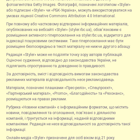
фотоагентства Getty Images. Фотографії, позначені логотипом «Styler»
або підписані «Styler» чи «РБК-Україна», можуть використовуватися на
умовах ліцензії Creative Commons Attribution 4.0 International.
При повному або частковому відтворенні інформаційних матеріалів,
опублікованих на вебсайті «Styler» (styler.rbc.ua), обов'язковим є
розміщення активного гіперпосилання на styler.rbc.ua, відкритого для
індексації пошуковими системами. Таке гіперпосилання має бути
розміщене безпосередньо в тексті матеріалу не нижче другого абзацу.
Редакція «Styler» може не поділяти точку зору авторів публікацій.
Оціночні судження, відповідно до законодавства України, не
підлягають спростуванню та доведенню їх правдивості.
За достовірність, зміст і відповідність вимогам законодавства
рекламних матеріалів відповідальність несе рекламодавець.
Матеріали, позначені плашками «Прес-реліз», «Спецпроєкт»,
«Партнерський матеріал», «Promo», «Благодійність» та «Резонанс»,
розміщуються на правах реклами.
Рубрика «Новини компаній» є інформаційним форматом, що містить
новини, повідомлення та оголошення, пов'язані з діяльністю
компаній, і ґрунтується на інформації, наданій відповідними
компаніями. Редакція не несе відповідальності за достовірність такої
інформації.
Онлайн-медіа «Styler» призначене для осіб віком від 21 року.