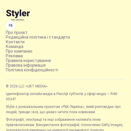
FB
Про проєкт
Редакційна політика і стандарти
Контакти
Команда
Про компанію
Реклама
Правила користування
Правова інформація
Політика конфіденційності
© 2026 LLC «UBT MEDIA»
Ідентифікатор онлайн-медіа в Реєстрі суб’єктів у сфері медіа — R40-
05347
Styler є розважальним проєктом «РБК-Україна», який розповідає про
людей, тренди і все, що цікаво читати поза новинами.
Фотографії, ілюстрації та інші зображення належать їхнім
правовласникам. Використання фотографій, позначених Getty Images,
допускається виключно за наявності письмового дозволу