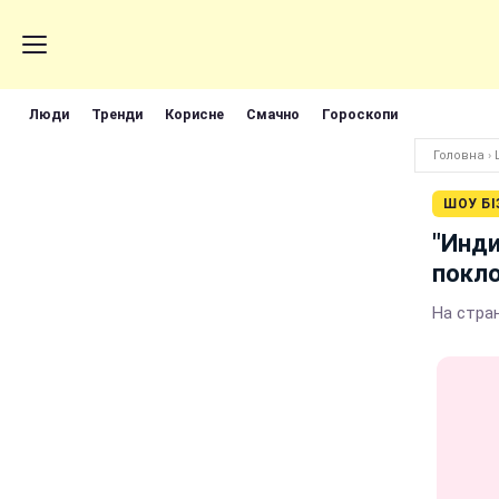
Люди
Тренди
Корисне
Смачно
Гороскопи
Головна
›
ШОУ БІ
"Инди
покл
На стра