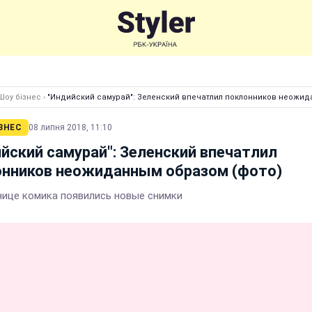
Шоу бізнес
›
"Индийский самурай": Зеленский впечатлил поклонников неожид
ЗНЕС
08 липня 2018, 11:10
йский самурай": Зеленский впечатлил
онников неожиданным образом (фото)
нице комика появились новые снимки