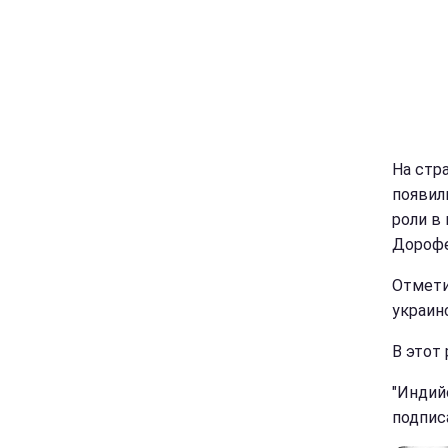
На стр
появил
роли в
Дорофе
Отмети
украин
В этот
"Индий
подпис