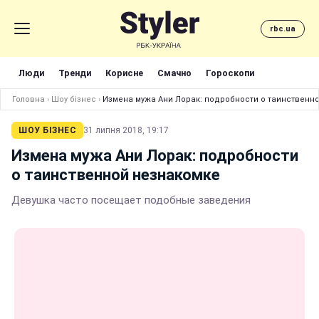
rbc.ua
Люди
Тренди
Корисне
Смачно
Гороскопи
Головна
›
Шоу бізнес
›
Измена мужа Ани Лорак: подробности о таинственн
ШОУ БІЗНЕС
31 липня 2018, 19:17
Измена мужа Ани Лорак: подробности
о таинственной незнакомке
Девушка часто посещает подобные заведения