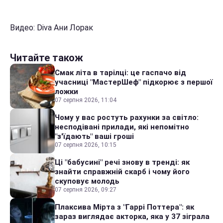
Видео: Diva Ани Лорак
Читайте також
Смак літа в тарілці: це гаспачо від
учасниці "МастерШеф" підкорює з першої
ложки
07 серпня 2026, 11:04
Чому у вас ростуть рахунки за світло:
несподівані прилади, які непомітно
"з'їдають" ваші гроші
07 серпня 2026, 10:15
Ці "бабусині" речі знову в тренді: як
знайти справжній скарб і чому його
скуповує молодь
07 серпня 2026, 09:27
Плаксива Мірта з "Гаррі Поттера": як
зараз виглядає акторка, яка у 37 зіграла