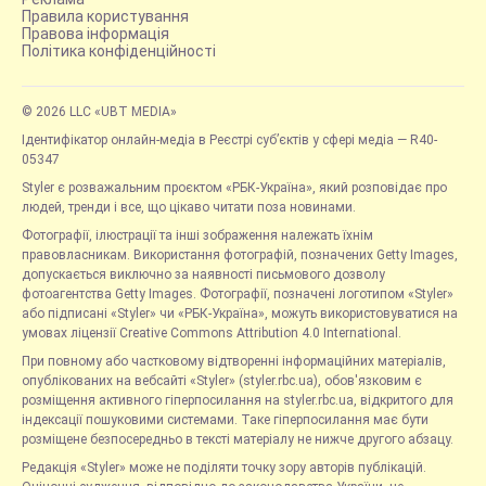
Правила користування
Правова інформація
Політика конфіденційності
© 2026 LLC «UBT MEDIA»
Ідентифікатор онлайн-медіа в Реєстрі суб’єктів у сфері медіа — R40-
05347
Styler є розважальним проєктом «РБК-Україна», який розповідає про
людей, тренди і все, що цікаво читати поза новинами.
Фотографії, ілюстрації та інші зображення належать їхнім
правовласникам. Використання фотографій, позначених Getty Images,
допускається виключно за наявності письмового дозволу
фотоагентства Getty Images. Фотографії, позначені логотипом «Styler»
або підписані «Styler» чи «РБК-Україна», можуть використовуватися на
умовах ліцензії Creative Commons Attribution 4.0 International.
При повному або частковому відтворенні інформаційних матеріалів,
опублікованих на вебсайті «Styler» (styler.rbc.ua), обов'язковим є
розміщення активного гіперпосилання на styler.rbc.ua, відкритого для
індексації пошуковими системами. Таке гіперпосилання має бути
розміщене безпосередньо в тексті матеріалу не нижче другого абзацу.
Редакція «Styler» може не поділяти точку зору авторів публікацій.