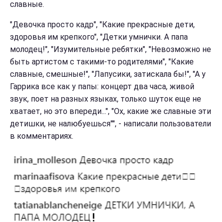
славные.
"Девочка просто кадр", "Какие прекрасные дети,
здоровья им крепкого", "Детки умнички. А папа
молодец!", "Изумительные ребятки", "Невозможно не
быть артистом с такими-то родителями", "Какие
славные, смешные!", "Лапусики, затискала бы!", "А у
Гаррика все как у папы: концерт два часа, живой
звук, поет на разных языках, только шуток еще не
хватает, но это впереди...", "Ох, какие же славные эти
детишки, не налюбуешься"", - написали пользователи
в комментариях.