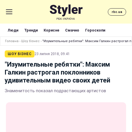
rbc.ua
Люди
Тренди
Корисне
Смачно
Гороскопи
Головна
›
Шоу бізнес
›
"Изумительные ребятки": Максим Галкин растрогал 
ШОУ БІЗНЕС
23 липня 2018, 09:41
"Изумительные ребятки": Максим
Галкин растрогал поклонников
удивительным видео своих детей
Знаменитость показал подрастающих артистов