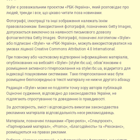
Styler є розважальним проєктом «РБК-Україна», який розповідає про
людей, тренди і все, що цікаво читати поза новинами.
Фотографії, ілюстрації та інші зображення належать їхнім
правовласникам. Використання фотографій, позначених Getty Images,
допускається виключно за наявності письмового дозволу
фотоагентства Getty Images. Фотографії, позначені логотипом «Styler»
або підписані «Styler» чи «РБК-Україна», можуть використовуватися на
умовах ліцензії Creative Commons Attribution 4.0 International.
При повному або частковому відтворенні інформаційних матеріалів,
опублікованих на вебсайті «Styler» (styler.rbc.ua), обов'язковим є
розміщення активного гіперпосилання на styler.rbc.ua, відкритого для
індексації пошуковими системами. Таке гіперпосилання має бути
розміщене безпосередньо в тексті матеріалу не нижче другого абзацу.
Редакція «Styler» може не поділяти точку зору авторів публікацій.
Оціночні судження, відповідно до законодавства України, не
підлягають спростуванню та доведенню їх правдивості.
За достовірність, зміст і відповідність вимогам законодавства
рекламних матеріалів відповідальність несе рекламодавець.
Матеріали, позначені плашками «Прес-реліз», «Спецпроєкт»,
«Партнерський матеріал», «Promo», «Благодійність» та «Резонанс»,
розміщуються на правах реклами.