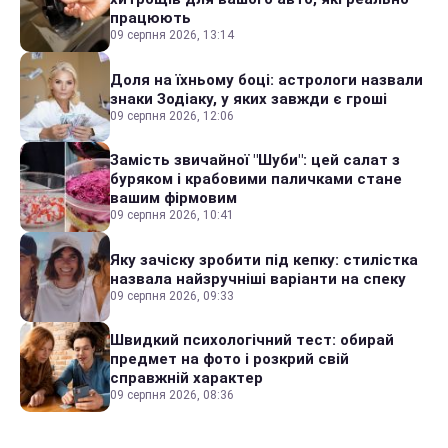
працюють
09 серпня 2026, 13:14
Доля на їхньому боці: астрологи назвали
знаки Зодіаку, у яких завжди є гроші
09 серпня 2026, 12:06
Замість звичайної "Шуби": цей салат з
буряком і крабовими паличками стане
вашим фірмовим
09 серпня 2026, 10:41
Яку зачіску зробити під кепку: стилістка
назвала найзручніші варіанти на спеку
09 серпня 2026, 09:33
Швидкий психологічний тест: обирай
предмет на фото і розкрий свій
справжній характер
09 серпня 2026, 08:36