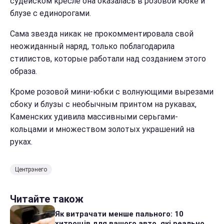
судейском кресле она оказалась в розовой юбке и
блузе с единорогами.
Сама звезда никак не прокомментировала свой
неожиданный наряд, только поблагодарила
стилистов, которые работали над созданием этого
образа.
Кроме розовой мини-юбки с волнующими вырезами
сбоку и блузы с необычным принтом на рукавах,
Каменских удивила массивными серьгами-
кольцами и множеством золотых украшений на
руках.
Центрэнего
Читайте також
Як витрачати менше пального: 10
хитрощів для вашого авто, які реально