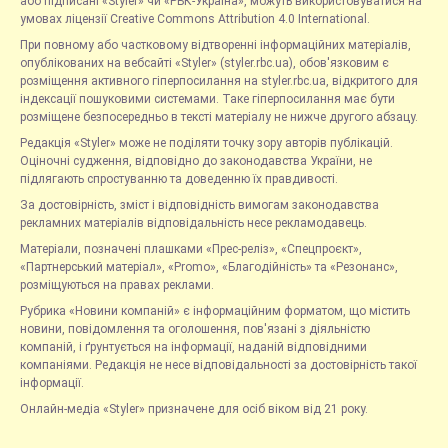
або підписані «Styler» чи «РБК-Україна», можуть використовуватися на
умовах ліцензії Creative Commons Attribution 4.0 International.
При повному або частковому відтворенні інформаційних матеріалів,
опублікованих на вебсайті «Styler» (styler.rbc.ua), обов'язковим є
розміщення активного гіперпосилання на styler.rbc.ua, відкритого для
індексації пошуковими системами. Таке гіперпосилання має бути
розміщене безпосередньо в тексті матеріалу не нижче другого абзацу.
Редакція «Styler» може не поділяти точку зору авторів публікацій.
Оціночні судження, відповідно до законодавства України, не
підлягають спростуванню та доведенню їх правдивості.
За достовірність, зміст і відповідність вимогам законодавства
рекламних матеріалів відповідальність несе рекламодавець.
Матеріали, позначені плашками «Прес-реліз», «Спецпроєкт»,
«Партнерський матеріал», «Promo», «Благодійність» та «Резонанс»,
розміщуються на правах реклами.
Рубрика «Новини компаній» є інформаційним форматом, що містить
новини, повідомлення та оголошення, пов'язані з діяльністю
компаній, і ґрунтується на інформації, наданій відповідними
компаніями. Редакція не несе відповідальності за достовірність такої
інформації.
Онлайн-медіа «Styler» призначене для осіб віком від 21 року.