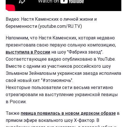
Видео: Настя Каменских о личной жизни и
беременности (youtube.com/RU.TV.)
Напомним, что Настя Каменских, которая недавно
презентовала свою первую сольную композицию,
выступила в России
на шоу "Фабрика звезд".
Соответствующее видео опубликовано в YouTube.
Вместе с одним из участников российского шоу
Эльманом Зейналовым украинская звезда исполнила
свой новый хит "#этомояночь".
Некоторые пользователи сети весьма негативно
отреагировали на выступление украинской певицы
в России.
Также
певица появилась в новом дерзком образе
в
прямом эфире вокального шоу Х-фактор. В