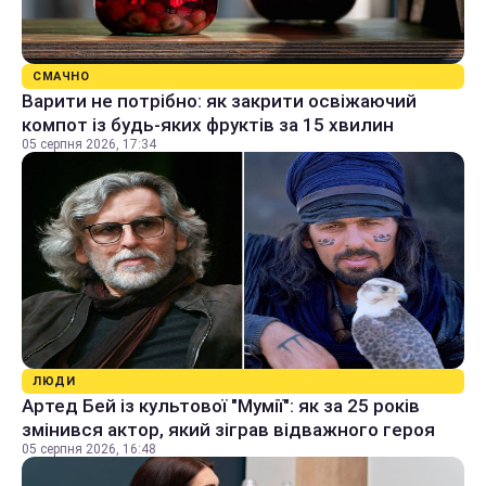
СМАЧНО
Варити не потрібно: як закрити освіжаючий
компот із будь-яких фруктів за 15 хвилин
05 серпня 2026, 17:34
ЛЮДИ
Артед Бей із культової "Мумії": як за 25 років
змінився актор, який зіграв відважного героя
05 серпня 2026, 16:48