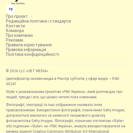
FB
Про проєкт
Редакційна політика і стандарти
Контакти
Команда
Про компанію
Реклама
Правила користування
Правова інформація
Політика конфіденційності
© 2026 LLC «UBT MEDIA»
Ідентифікатор онлайн-медіа в Реєстрі суб’єктів у сфері медіа — R40-
05347
Styler є розважальним проєктом «РБК-Україна», який розповідає про
людей, тренди і все, що цікаво читати поза новинами.
Фотографії, ілюстрації та інші зображення належать їхнім
правовласникам. Використання фотографій, позначених Getty Images,
допускається виключно за наявності письмового дозволу
фотоагентства Getty Images. Фотографії, позначені логотипом «Styler»
або підписані «Styler» чи «РБК-Україна», можуть використовуватися на
умовах ліцензії Creative Commons Attribution 4.0 International.