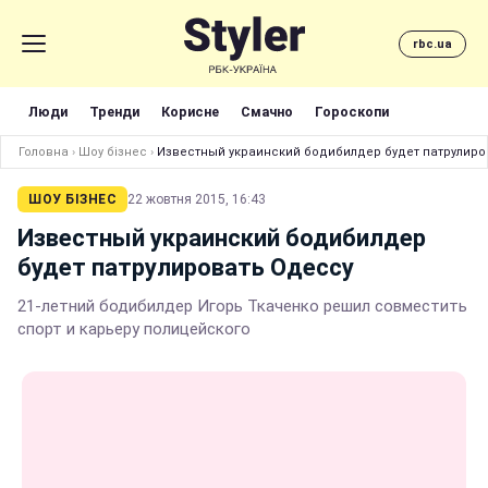
rbc.ua
Люди
Тренди
Корисне
Смачно
Гороскопи
Головна
›
Шоу бізнес
›
Известный украинский бодибилдер будет патрулиро
ШОУ БІЗНЕС
22 жовтня 2015, 16:43
Известный украинский бодибилдер
будет патрулировать Одессу
21-летний бодибилдер Игорь Ткаченко решил совместить
спорт и карьеру полицейского