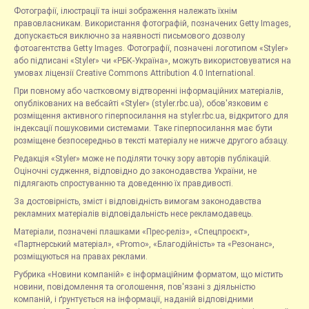
Фотографії, ілюстрації та інші зображення належать їхнім
правовласникам. Використання фотографій, позначених Getty Images,
допускається виключно за наявності письмового дозволу
фотоагентства Getty Images. Фотографії, позначені логотипом «Styler»
або підписані «Styler» чи «РБК-Україна», можуть використовуватися на
умовах ліцензії Creative Commons Attribution 4.0 International.
При повному або частковому відтворенні інформаційних матеріалів,
опублікованих на вебсайті «Styler» (styler.rbc.ua), обов'язковим є
розміщення активного гіперпосилання на styler.rbc.ua, відкритого для
індексації пошуковими системами. Таке гіперпосилання має бути
розміщене безпосередньо в тексті матеріалу не нижче другого абзацу.
Редакція «Styler» може не поділяти точку зору авторів публікацій.
Оціночні судження, відповідно до законодавства України, не
підлягають спростуванню та доведенню їх правдивості.
За достовірність, зміст і відповідність вимогам законодавства
рекламних матеріалів відповідальність несе рекламодавець.
Матеріали, позначені плашками «Прес-реліз», «Спецпроєкт»,
«Партнерський матеріал», «Promo», «Благодійність» та «Резонанс»,
розміщуються на правах реклами.
Рубрика «Новини компаній» є інформаційним форматом, що містить
новини, повідомлення та оголошення, пов'язані з діяльністю
компаній, і ґрунтується на інформації, наданій відповідними