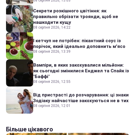
08 серпня 2026, 15:03
Секрети розкішного цвітіння: як
правильно обрізати троянди, щоб не
нашкодити кущу
08 серпня 2026, 14:22
І кетчуп не потрібен: пікантний соус із
порічок, який ідеально доповнить м'ясо
08 серпня 2026, 13:39
Вампіри, в яких закохувалися мільйони:
як сьогодні змінилися Енджел та Спайк із
"Баффі"
08 серпня 2026, 12:55
Від пристрасті до розчарування: ці знаки
Зодіаку найчастіше закохуються не в тих
08 серпня 2026, 12:01
Більше цікавого