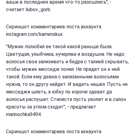
ваши в последнее время что-то разошлись", -
считает liubov_gorb.
Скриншот комментариев поста аккаунта
instagram.com/kamenskux
"Мужик полюбил ее такой какой раньше была.
Цветущая, улыбчива, кучерява и воздушна. Не надо
волосья свои зализивать и бедра с талией скрывать,
чтобы мужик месседж понял. Не придет он к ней
такой. Если ему девка с зализанными волосьями
нужна, то он другу найдет. И видать нашел. Пусть не
месседжи шлеть, а юбку по короче одеват да
волосья распушит. Стилиста пусть уволит и в салон
красоты за углом сходит", - предлагает
marinochka9494.
Скриншот комментариев поста аккаунта