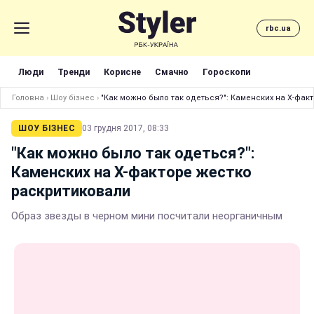
rbc.ua
Люди
Тренди
Корисне
Смачно
Гороскопи
Головна
›
Шоу бізнес
›
"Как можно было так одеться?": Каменских на Х-фак
ШОУ БІЗНЕС
03 грудня 2017, 08:33
"Как можно было так одеться?":
Каменских на Х-факторе жестко
раскритиковали
Образ звезды в черном мини посчитали неорганичным