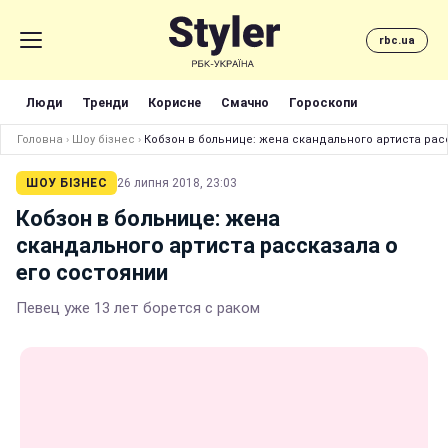
rbc.ua
Люди
Тренди
Корисне
Смачно
Гороскопи
Головна
›
Шоу бізнес
›
Кобзон в больнице: жена скандального артиста рас
ШОУ БІЗНЕС
26 липня 2018, 23:03
Кобзон в больнице: жена
скандального артиста рассказала о
его состоянии
Певец уже 13 лет борется с раком