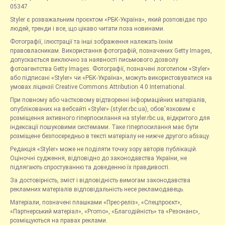
05347
Styler є розважальним проєктом «РБК-Україна», який розповідає про
людей, тренди і все, що цікаво читати поза новинами.
Фотографії, ілюстрації та інші зображення належать їхнім
правовласникам. Використання фотографій, позначених Getty Images,
допускається виключно за наявності письмового дозволу
фотоагентства Getty Images. Фотографії, позначені логотипом «Styler»
або підписані «Styler» чи «РБК-Україна», можуть використовуватися на
умовах ліцензії Creative Commons Attribution 4.0 International.
При повному або частковому відтворенні інформаційних матеріалів,
опублікованих на вебсайті «Styler» (styler.rbc.ua), обов'язковим є
розміщення активного гіперпосилання на styler.rbc.ua, відкритого для
індексації пошуковими системами. Таке гіперпосилання має бути
розміщене безпосередньо в тексті матеріалу не нижче другого абзацу.
Редакція «Styler» може не поділяти точку зору авторів публікацій.
Оціночні судження, відповідно до законодавства України, не
підлягають спростуванню та доведенню їх правдивості.
За достовірність, зміст і відповідність вимогам законодавства
рекламних матеріалів відповідальність несе рекламодавець.
Матеріали, позначені плашками «Прес-реліз», «Спецпроєкт»,
«Партнерський матеріал», «Promo», «Благодійність» та «Резонанс»,
розміщуються на правах реклами.