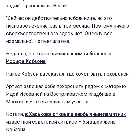
ходил", - рассказала Нелли.
"Сейчас он действительно в больнице, но это
плановое лечение, раз в три месяца. Поэтому ничего
сверхъестественного здесь нет. Он жив, все
нормально", - отметила она.
Недавно, в сети появились
снимки больного
Иосифа Кобзона
.
Ранее
Кобзон рассказал, где хочет быть похоронен
.
Артист завещал себя похоронить рядом с матерью
Идой Исаевной на Востряковском кладбище в
Москве и уже выкупил там участок.
Кстати,
в Харькове открыли необычный памятник
известной советской актрисе – бывшей жене
Кобзона.