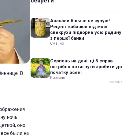
секрети
Ананаси більше не купую!
Рецепт кабачків від моєї
свекрухи підкорив усю родину
з першої банки
Смачно
Серпень на дачі: ці 5 справ
потрібно встигнути зробити до
початку осені
Виннице. В
Корисне
зображения
ну ночь
щеткой, оно
 все были на