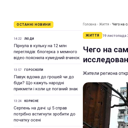
Головна
›
Життя
›
Чего на 
ОСТАННІ НОВИНИ
19 листопада 2
ЖИТТЯ
14:22
ЛЮДИ
Пірнула в кульку на 12 млн
Чего на са
переглядів: блогерка з мемного
исследован
відео пояснила кумедний вчинок
13:57
ГОРОСКОПИ
Жители региона откр
Павук вдома до грошей чи до
біди? Що кажуть народні
прикмети і коли це поганий знак
13:24
КОРИСНЕ
Серпень на дачі: ці 5 справ
потрібно встигнути зробити до
початку осені