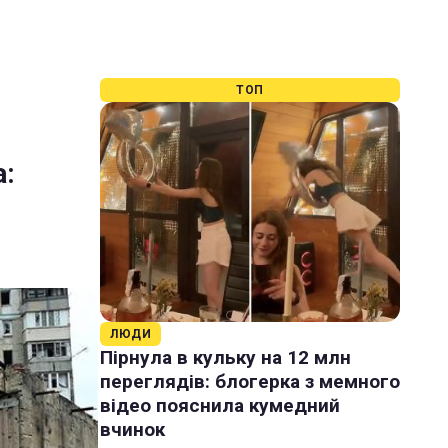
ТОП
а:
ЛЮДИ
Пірнула в кульку на 12 млн
переглядів: блогерка з мемного
відео пояснила кумедний
вчинок