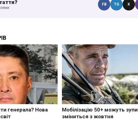
таття?
FB
TG
X
узями