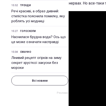
нервах. Но все-таки 
15:52
ТРЕНДИ
Речі красиві, а образ дивний:
стилістка пояснила помилку, яку
роблять усі модниці
15:27
ГОРОСКОПИ
Наснилася брудна вода? Ось що
це може означати насправді
15:04
СМАЧНО
Лінивий рецепт огірків на зиму:
секрет хрусткої закуски без
мороки
Всі новини