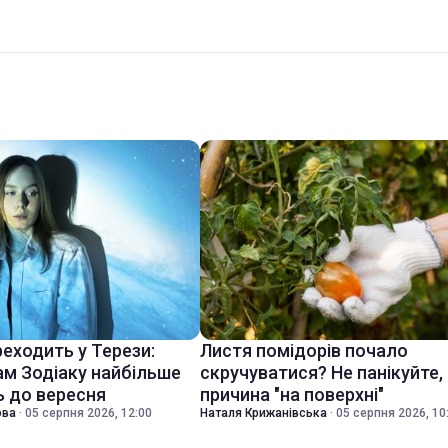
еходить у Терези:
Листя помідорів почало
ам Зодіаку найбільше
скручуватися? Не панікуйте,
 до вересня
причина "на поверхні"
ова
·
05 серпня 2026, 12:00
Наталя Крижанівська
·
05 серпня 2026, 10