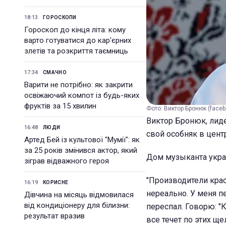
18:13
ГОРОСКОПИ
Гороскоп до кінця літа: кому
варто готуватися до кар'єрних
злетів та розкриття таємниць
17:34
СМАЧНО
Варити не потрібно: як закрити
освіжаючий компот із будь-яких
фруктів за 15 хвилин
Фото: Виктор Бронюк (fac
Виктор Бронюк, лиде
16:48
ЛЮДИ
свой особняк в цент
Артед Бей із культової "Мумії": як
за 25 років змінився актор, який
Дом музыканта укр
зіграв відважного героя
"Производители крас
16:19
КОРИСНЕ
нереально. У меня п
Дівчина на місяць відмовилася
від кондиціонеру для білизни:
переспал. Говорю: "
результат вразив
все течет по этих щ