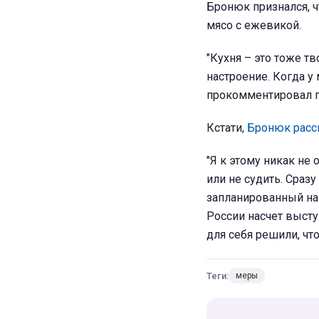
Бронюк признался, ч
мясо с ежевикой.
"Кухня – это тоже т
настроение. Когда у 
прокомментировал 
Кстати,
Бронюк расск
"Я к этому никак не
или не судить. Сраз
запланированный на 
России насчет высту
для себя решили, что
Теги:
меры