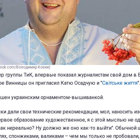
ebook.com/Володимир Козюк)
р группы ТиК, впервые показал журналистам свой дом в 
ре Винницы он пригласил Катю Осадчую и "
Світське життя
".
ашен украинским орнаментом-вышиванкой.
ки дали свои технические рекомендации, мол, наносить и
ервое образование художественное, я с этой мыслью не од
Как нереально? Ну должно же оно как-то выйти". Обычной 
елях, спонжиками, валиками – чем мы только не пробовали,