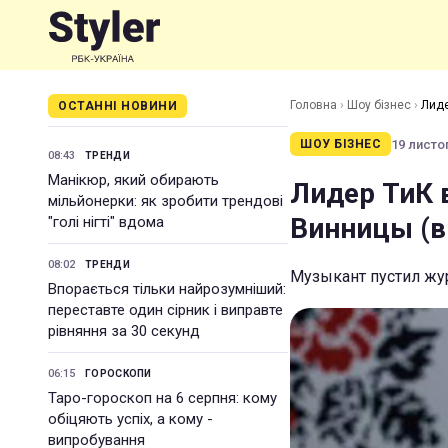
Головна
›
Шоу бізнес
›
Лиде
ОСТАННІ НОВИНИ
19 листоп
ШОУ БІЗНЕС
08:43
ТРЕНДИ
Манікюр, який обирають
Лидер ТиК 
мільйонерки: як зробити трендові
Винницы (в
"голі нігті" вдома
08:02
ТРЕНДИ
Музыкант пустил жу
Впорається тільки найрозумніший:
переставте один сірник і виправте
рівняння за 30 секунд
06:15
ГОРОСКОПИ
Таро-гороскоп на 6 серпня: кому
обіцяють успіх, а кому -
випробування