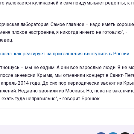
то увлекается кулинарией и сам придумывает рецепты, к 
ворческая лаборатория. Самое главное – надо иметь хорош
меня плохое настроение, я никогда ничего не готовлю", -
певец.
азал, как реагирует на приглашения выступить в России.
 отношусь – мы не ездим. А они все взрослые люди. Я не мо
у после аннексии Крыма, мы отменили концерт в Санкт-Пет
апрель 2014 года. До сих пор периодически звонят из Кры
плений. Недавно звонили из Москвы. Но, пока не закончит
 ехать туда неправильно", - говорит Бронюк.