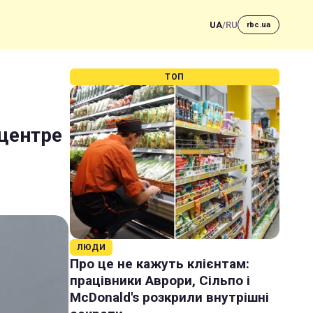
UA
/
RU
rbc.ua
ТОП
 центре
ЛЮДИ
Про це не кажуть клієнтам:
працівники Аврори, Сільпо і
McDonald's розкрили внутрішні