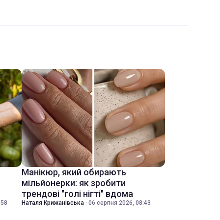
Манікюр, який обирають
мільйонерки: як зробити
трендові "голі нігті" вдома
:58
Наталя Крижанівська
·
06 серпня 2026, 08:43