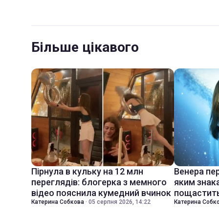
Більше цікавого
Пірнула в кульку на 12 млн
Венера пер
переглядів: блогерка з мемного
яким знак
відео пояснила кумедний вчинок
пощастить
Катерина Собкова
·
05 серпня 2026, 14:22
Катерина Собк