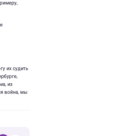
примеру,
ее
гу их судить
ербурге,
ма, из
ся война, мы