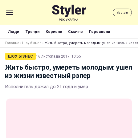
rbc.ua
Люди
Тренди
Корисне
Смачно
Гороскопи
Головна
›
Шоу бізнес
›
Жить быстро, умереть молодым: ушел из жизни изве
ШОУ БІЗНЕС
16 листопада 2017, 10:55
Жить быстро, умереть молодым: ушел
из жизни известный рэпер
Исполнитель дожил до 21 года и умер