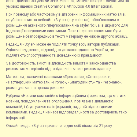
або підписані «Styler» чи «РБК-Україна», можуть використовуватися на
умовах ліцензії Creative Commons Attribution 4.0 International.
При повному або частковому відтворенні інформаційних матеріалів,
опублікованих на вебсайті «Styler» (styler.rbc.ua), обов'язковим є
розміщення активного гіперпосилання на styler.rbc.ua, відкритого для
індексації пошуковими системами. Таке гіперпосилання має бути
розміщене безпосередньо в тексті матеріалу не нижче другого абзацу.
Редакція «Styler» може не поділяти точку зору авторів публікацій.
Оціночні судження, відповідно до законодавства України, не
підлягають спростуванню та доведенню їх правдивості.
За достовірність, зміст і відповідність вимогам законодавства
рекламних матеріалів відповідальність несе рекламодавець.
Матеріали, позначені плашками «Прес-реліз», «Спецпроєкт»,
«Партнерський матеріал», «Promo», «Благодійність» та «Резонанс»,
розміщуються на правах реклами.
Рубрика «Новини компаній» є інформаційним форматом, що містить
новини, повідомлення та оголошення, пов'язані з діяльністю
компаній, і ґрунтується на інформації, наданій відповідними
компаніями. Редакція не несе відповідальності за достовірність такої
інформації.
Онлайн-медіа «Styler» призначене для осіб віком від 21 року.