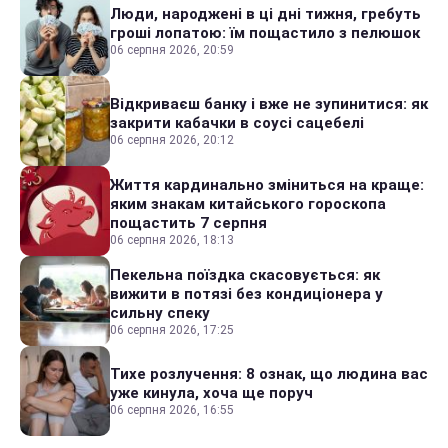
Люди, народжені в ці дні тижня, гребуть
гроші лопатою: їм пощастило з пелюшок
06 серпня 2026, 20:59
Відкриваєш банку і вже не зупинитися: як
закрити кабачки в соусі сацебелі
06 серпня 2026, 20:12
Життя кардинально зміниться на краще:
яким знакам китайського гороскопа
пощастить 7 серпня
06 серпня 2026, 18:13
Пекельна поїздка скасовується: як
вижити в потязі без кондиціонера у
сильну спеку
06 серпня 2026, 17:25
Тихе розлучення: 8 ознак, що людина вас
уже кинула, хоча ще поруч
06 серпня 2026, 16:55