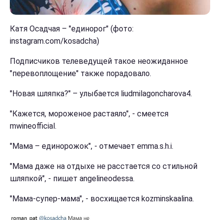
Катя Осадчая – "единорог" (фото:
instagram.com/kosadcha)
Подписчиков телеведущей такое неожиданное
"перевоплощение" также порадовало.
"Новая шляпка?" – улыбается liudmilagoncharova4.
"Кажется, мороженое растаяло", - смеется
mwineofficial.
"Мама – единорожок", - отмечает emma.s.h.i.
"Мама даже на отдыхе не расстается со стильной
шляпкой", - пишет angelineodessa.
"Мама-супер-мама", - восхищается kozminskaalina.