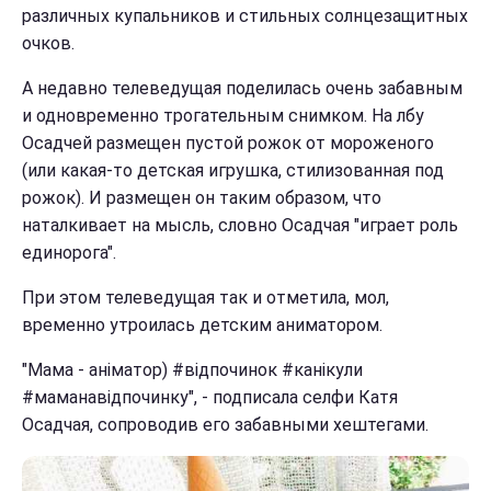
различных купальников и стильных солнцезащитных
очков.
А недавно телеведущая поделилась очень забавным
и одновременно трогательным снимком. На лбу
Осадчей размещен пустой рожок от мороженого
(или какая-то детская игрушка, стилизованная под
рожок). И размещен он таким образом, что
наталкивает на мысль, словно Осадчая "играет роль
единорога".
При этом телеведущая так и отметила, мол,
временно утроилась детским аниматором.
"Мама - аніматор) #відпочинок #канікули
#маманавідпочинку", - подписала селфи Катя
Осадчая, сопроводив его забавными хештегами.