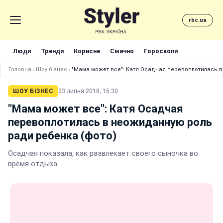
rbc.ua
Люди
Тренди
Корисне
Смачно
Гороскопи
Головна
›
Шоу бізнес
›
"Мама может все": Катя Осадчая перевоплотилась 
ШОУ БІЗНЕС
23 липня 2018, 15:30
"Мама может все": Катя Осадчая
перевоплотилась в неожиданную роль
ради ребенка (фото)
Осадчая показала, как развлекает своего сыночка во
время отдыха