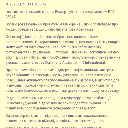
© 2026 LLC «UBT MEDIA»
Ідентифікатор онлайн-медіа в Реєстрі суб’єктів у сфері медіа — R40-
05347
Styler є розважальним проєктом «РБК-Україна», який розповідає про
людей, тренди і все, що цікаво читати поза новинами.
Фотографії, ілюстрації та інші зображення належать їхнім
правовласникам. Використання фотографій, позначених Getty Images,
допускається виключно за наявності письмового дозволу
фотоагентства Getty Images. Фотографії, позначені логотипом «Styler»
або підписані «Styler» чи «РБК-Україна», можуть використовуватися на
умовах ліцензії Creative Commons Attribution 4.0 International.
При повному або частковому відтворенні інформаційних матеріалів,
опублікованих на вебсайті «Styler» (styler.rbc.ua), обов'язковим є
розміщення активного гіперпосилання на styler.rbc.ua, відкритого для
індексації пошуковими системами. Таке гіперпосилання має бути
розміщене безпосередньо в тексті матеріалу не нижче другого абзацу.
Редакція «Styler» може не поділяти точку зору авторів публікацій.
Оціночні судження, відповідно до законодавства України, не
підлягають спростуванню та доведенню їх правдивості.
За достовірність, зміст і відповідність вимогам законодавства
рекламних матеріалів відповідальність несе рекламодавець.