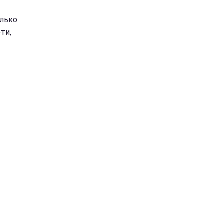
олько
ти,