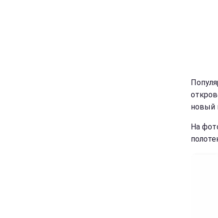
Популя
откров
новый 
На фот
полоте