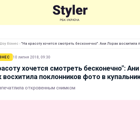
Шоу бізнес
›
"На красоту хочется смотреть бесконечно": Ани Лорак восхитила 
ЗНЕС
10 липня 2018, 09:30
расоту хочется смотреть бесконечно": Ани
 восхитила поклонников фото в купальни
впечатлила откровенным снимком