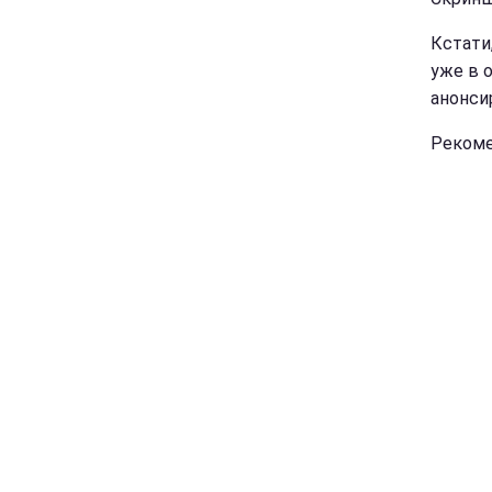
Кстати
уже в 
анонси
Рекоме