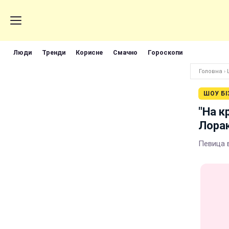
Люди
Тренди
Корисне
Смачно
Гороскопи
Головна
›
ШОУ БІ
"На к
Лорак
Певица 