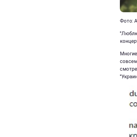
Фото: А
"Люблю
концер
Многие
совсем 
смотре
"Украи