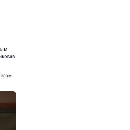
вым
иковав
белом