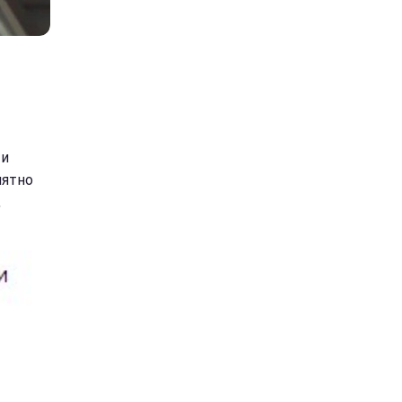
 и
иятно
,