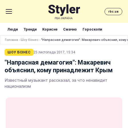
rbc.ua
Люди
Тренди
Корисне
Смачно
Гороскопи
Головна
›
Шоу бізнес
›
"Напрасная демагогия": Макаревич объяснил, кому
ШОУ БІЗНЕС
25 листопада 2017, 15:34
"Напрасная демагогия": Макаревич
объяснил, кому принадлежит Крым
Известный музыкант рассказал, за что ненавидит
национализм