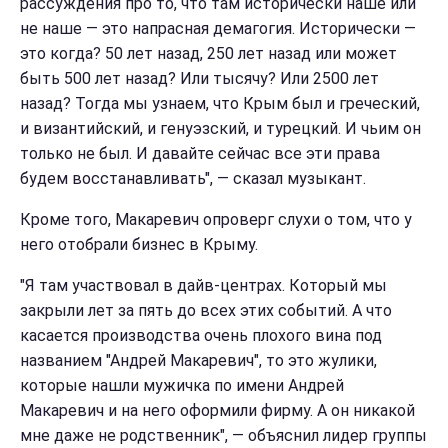
рассуждения про то, что там исторически наше или
не наше — это напрасная демагогия. Исторически —
это когда? 50 лет назад, 250 лет назад или может
быть 500 лет назад? Или тысячу? Или 2500 лет
назад? Тогда мы узнаем, что Крым был и греческий,
и византийский, и генуэзский, и турецкий. И чьим он
только не был. И давайте сейчас все эти права
будем восстанавливать", — сказал музыкант.
Кроме того, Макаревич опроверг слухи о том, что у
него отобрали бизнес в Крыму.
"Я там участвовал в дайв-центрах. Который мы
закрыли лет за пять до всех этих событий. А что
касается производства очень плохого вина под
названием "Андрей Макаревич", то это жулики,
которые нашли мужичка по имени Андрей
Макаревич и на него оформили фирму. А он никакой
мне даже не родственник", — объяснил лидер группы