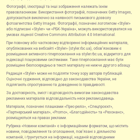
Фотографії, ілюстрації та інші зображення належать їхнім
правовласникам. Використання фотографій, позначених Getty Images,
допускається виключно за наявності письмового дозволу
фотоагентства Getty Images. Фотографії, позначені логотипом «Styler»
або підписані «Styler» чи «РБК-Україна», можуть використовуватися на
умовах ліцензії Creative Commons Attribution 4.0 International.
При повному або частковому відтворенні інформаційних матеріалів,
опублікованих на вебсайті «Styler» (styler.rbc.ua), обов'язковим є
розміщення активного гіперпосилання на styler.rbc.ua, відкритого для
індексації пошуковими системами. Таке гіперпосилання має бути
розміщене безпосередньо в тексті матеріалу не нижче другого абзацу.
Редакція «Styler» може не поділяти точку зору авторів публікацій.
Оціночні судження, відповідно до законодавства України, не
підлягають спростуванню та доведенню їх правдивості.
За достовірність, зміст і відповідність вимогам законодавства
рекламних матеріалів відповідальність несе рекламодавець.
Матеріали, позначені плашками «Прес-реліз», «Спецпроєкт»,
«Партнерський матеріал», «Promo», «Благодійність» та «Резонанс»,
розміщуються на правах реклами.
Рубрика «Новини компаній» є інформаційним форматом, що містить
новини, повідомлення та оголошення, пов'язані з діяльністю
компаній, і ґрунтується на інформації, наданій відповідними