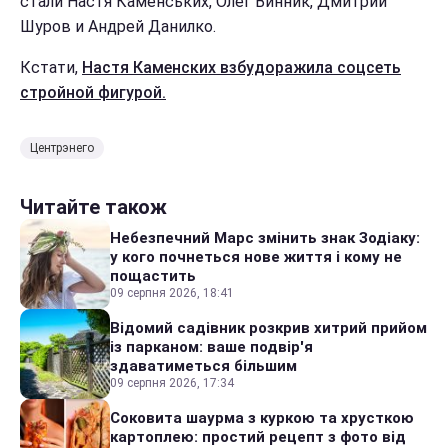
стали Настя Каменських, Олег Винник, Дмитрий
Шуров и Андрей Данилко.
Кстати,
Настя Каменских взбудоражила соцсеть
стройной фигурой.
Центрэнего
Читайте також
Небезпечний Марс змінить знак Зодіаку:
у кого почнеться нове життя і кому не
пощастить
09 серпня 2026, 18:41
Відомий садівник розкрив хитрий прийом
із парканом: ваше подвір'я
здаватиметься більшим
09 серпня 2026, 17:34
Соковита шаурма з куркою та хрусткою
картоплею: простий рецепт з фото від