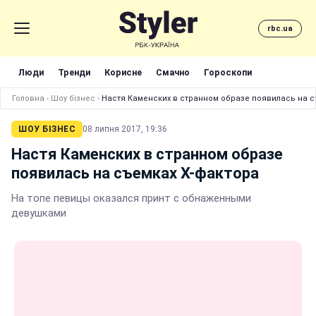
rbc.ua
Люди
Тренди
Корисне
Смачно
Гороскопи
Головна
›
Шоу бізнес
›
Настя Каменских в странном образе появилась на с
ШОУ БІЗНЕС
08 липня 2017, 19:36
Настя Каменских в странном образе
появилась на съемках Х-фактора
На топе певицы оказался принт с обнаженными
девушками