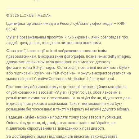
© 2026 LLC «UBT MEDIA»
Ідентифікатор онлайн-медіа в Реєстрі суб’єктів у сфері медіа — R40-
05347
Styler є розважальним проєктом «РБК-Україна», який розповідає про
людей, тренди і все, що цікаво читати поза новинами.
Фотографії, ілюстрації та інші зображення належать їхнім
правовласникам. Використання фотографій, позначених Getty Images,
допускається виключно за наявності письмового дозволу
фотоагентства Getty Images. Фотографії, позначені логотипом «Styler»
або підписані «Styler» чи «РБК-Україна», можуть використовуватися на
умовах ліцензії Creative Commons Attribution 4.0 International.
При повному або частковому відтворенні інформаційних матеріалів,
опублікованих на вебсайті «Styler» (styler.rbc.ua), обов'язковим є
розміщення активного гіперпосилання на styler.rbc.ua, відкритого для
індексації пошуковими системами. Таке гіперпосилання має бути
розміщене безпосередньо в тексті матеріалу не нижче другого абзацу.
Редакція «Styler» може не поділяти точку зору авторів публікацій.
Оціночні судження, відповідно до законодавства України, не
підлягають спростуванню та доведенню їх правдивості.
За достовірність, зміст і відповідність вимогам законодавства