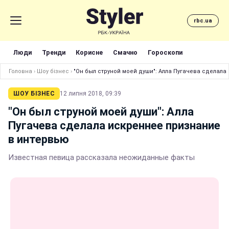
rbc.ua
Люди
Тренди
Корисне
Смачно
Гороскопи
Головна
›
Шоу бізнес
›
"Он был струной моей души": Алла Пугачева сделал
ШОУ БІЗНЕС
12 липня 2018, 09:39
"Он был струной моей души": Алла
Пугачева сделала искреннее признание
в интервью
Известная певица рассказала неожиданные факты