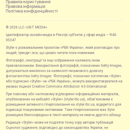
Правила користування
Правова інформація
Політика конфіденційності
© 2026 LLC «UBT MEDIA»
Ідентифікатор онлайн-медіа в Реєстрі суб’єктів у сфері медіа — R40-
05347
Styler є розважальним проєктом «РБК-Україна», який розповідає про
людей, тренди і все, що цікаво читати поза новинами.
Фотографії, ілюстрації та інші зображення належать їхнім
правовласникам. Використання фотографій, позначених Getty Images,
допускається виключно за наявності письмового дозволу
фотоагентства Getty Images. Фотографії, позначені логотипом «Styler»
або підписані «Styler» чи «РБК-Україна», можуть використовуватися на
умовах ліцензії Creative Commons Attribution 4.0 International.
При повному або частковому відтворенні інформаційних матеріалів,
опублікованих на вебсайті «Styler» (styler.rbc.ua), обов'язковим є
розміщення активного гіперпосилання на styler.rbc.ua, відкритого для
індексації пошуковими системами. Таке гіперпосилання має бути
розміщене безпосередньо в тексті матеріалу не нижче другого абзацу.
Редакція «Styler» може не поділяти точку зору авторів публікацій.
Оціночні судження, відповідно до законодавства України, не