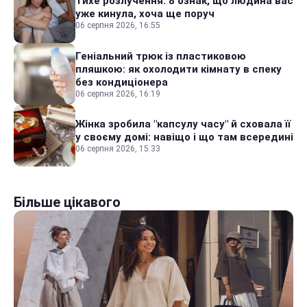
Тихе розлучення: 8 ознак, що людина вас
уже кинула, хоча ще поруч
06 серпня 2026, 16:55
Геніальний трюк із пластиковою
пляшкою: як охолодити кімнату в спеку
без кондиціонера
06 серпня 2026, 16:19
Жінка зробила "капсулу часу" й сховала її
у своєму домі: навіщо і що там всередині
06 серпня 2026, 15:33
Більше цікавого