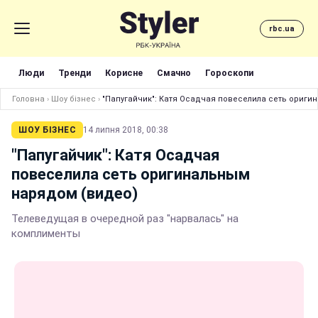
rbc.ua
Люди
Тренди
Корисне
Смачно
Гороскопи
Головна
›
Шоу бізнес
›
"Папугайчик": Катя Осадчая повеселила сеть ориги
ШОУ БІЗНЕС
14 липня 2018, 00:38
"Папугайчик": Катя Осадчая
повеселила сеть оригинальным
нарядом (видео)
Телеведущая в очередной раз "нарвалась" на
комплименты