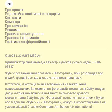
FB
Про проєкт
Редакційна політика і стандарти
Контакти
Команда
Про компанію
Реклама
Правила користування
Правова інформація
Політика конфіденційності
© 2026 LLC «UBT MEDIA»
Ідентифікатор онлайн-медіа в Реєстрі суб’єктів у сфері медіа — R40-
05347
Styler є розважальним проєктом «РБК-Україна», який розповідає про
людей, тренди і все, що цікаво читати поза новинами.
Фотографії, ілюстрації та інші зображення належать їхнім
правовласникам. Використання фотографій, позначених Getty Images,
допускається виключно за наявності письмового дозволу
фотоагентства Getty Images. Фотографії, позначені логотипом «Styler»
або підписані «Styler» чи «РБК-Україна», можуть використовуватися на
умовах ліцензії Creative Commons Attribution 4.0 International.