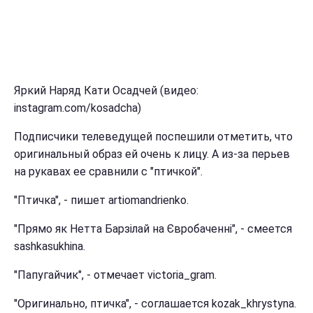
Яркий Наряд Кати Осадчей (видео:
instagram.com/kosadcha)
Подписчики телеведущей поспешили отметить, что
оригинальный образ ей очень к лицу. А из-за перьев
на рукавах ее сравнили с "птичкой".
"Птичка", - пишет artiomandrienko.
"Прямо як Нетта Барзілай на Євробаченні", - смеется
sashkasukhina.
"Папугайчик", - отмечает victoria_gram.
"Оригинально, птичка", - соглашается kozak_khrystyna.