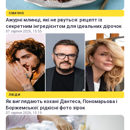
СМАЧНО
Ажурні млинці, які не рвуться: рецепт із
секретним інгредієнтом для ідеальних дірочок
07 серпня 2026, 15:55
ЛЮДИ
Як виглядають кохані Дантеса, Пономарьова і
Боржемської: рідкісні фото зірок
07 серпня 2026, 15:19