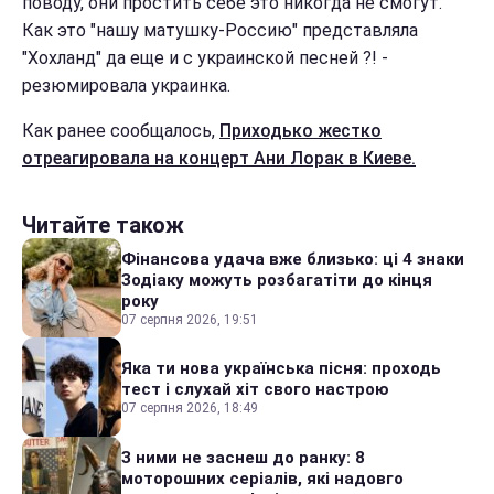
поводу, они простить себе это никогда не смогут.
Как это "нашу матушку-Россию" представляла
"Хохланд" да еще и с украинской песней ?! -
резюмировала украинка.
Как ранее сообщалось,
Приходько жестко
отреагировала на концерт Ани Лорак в Киеве.
Читайте також
Фінансова удача вже близько: ці 4 знаки
Зодіаку можуть розбагатіти до кінця
року
07 серпня 2026, 19:51
Яка ти нова українська пісня: проходь
тест і слухай хіт свого настрою
07 серпня 2026, 18:49
З ними не заснеш до ранку: 8
моторошних серіалів, які надовго