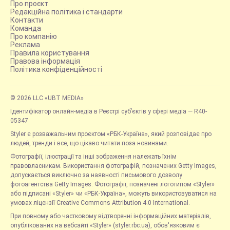
Про проєкт
Редакційна політика і стандарти
Контакти
Команда
Про компанію
Реклама
Правила користування
Правова інформація
Політика конфіденційності
© 2026 LLC «UBT MEDIA»
Ідентифікатор онлайн-медіа в Реєстрі суб’єктів у сфері медіа — R40-
05347
Styler є розважальним проєктом «РБК-Україна», який розповідає про
людей, тренди і все, що цікаво читати поза новинами.
Фотографії, ілюстрації та інші зображення належать їхнім
правовласникам. Використання фотографій, позначених Getty Images,
допускається виключно за наявності письмового дозволу
фотоагентства Getty Images. Фотографії, позначені логотипом «Styler»
або підписані «Styler» чи «РБК-Україна», можуть використовуватися на
умовах ліцензії Creative Commons Attribution 4.0 International.
При повному або частковому відтворенні інформаційних матеріалів,
опублікованих на вебсайті «Styler» (styler.rbc.ua), обов'язковим є