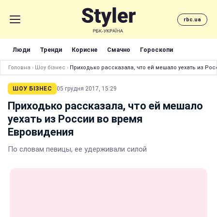
rbc.ua
Люди
Тренди
Корисне
Смачно
Гороскопи
Головна
›
Шоу бізнес
›
Приходько рассказала, что ей мешало уехать из Ро
ШОУ БІЗНЕС
05 грудня 2017, 15:29
Приходько рассказала, что ей мешало
уехать из России во время
Евровидения
По словам певицы, ее удерживали силой