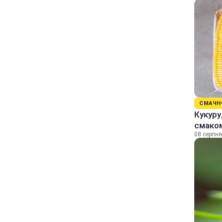
СМАЧН
Кукуру
смаком
08 серпня