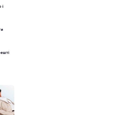
 і
ти
решті