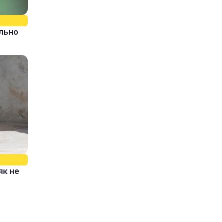
ально
як не