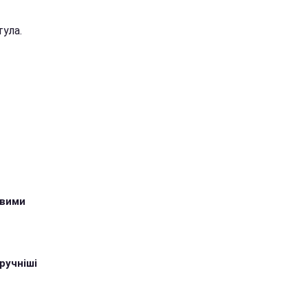
тула.
овими
ручніші