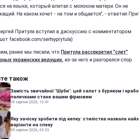
ся на языке, который впитал с молоком матери. Он не
ащий. На каком хочет - на том и общается", - ответил При
Сергей Притула вступил в дискуссию с комментатором
от facebook.com/serhiyprytula)
им, ранее мы писали, что
Притула рассекретил "слет"
рных украинских ведущих,
из-за чего и разгорелся спор.
йте також
Замість звичайної "Шуби": цей салат з буряком і краб
паличками стане вашим фірмовим
09 серпня 2026, 10:41
Яку зачіску зробити під кепку: стилістка назвала найз
варіанти на спеку
09 серпня 2026, 09:33