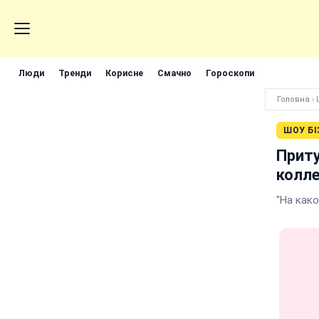
Люди
Тренди
Корисне
Смачно
Гороскопи
Головна
›
ШОУ БІ
Приту
колле
"На како