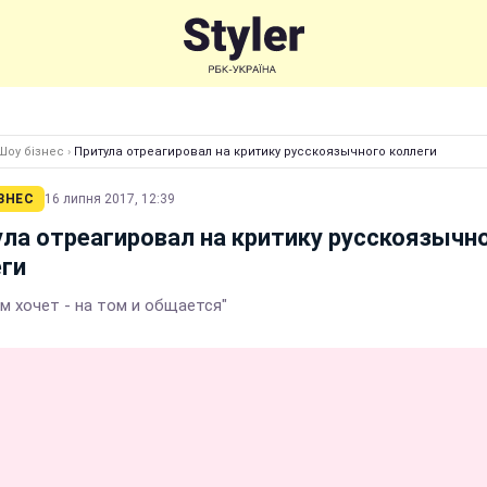
Шоу бізнес
›
Притула отреагировал на критику русскоязычного коллеги
ЗНЕС
16 липня 2017, 12:39
ла отреагировал на критику русскоязычн
ги
м хочет - на том и общается"