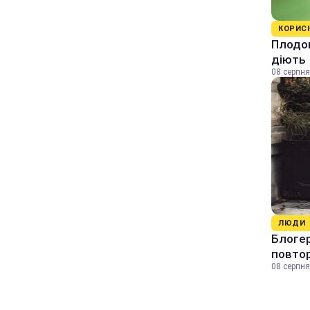
КОРИС
Плодов
діють
08 серпня
ЛЮДИ
Блогер
повтор
08 серпня