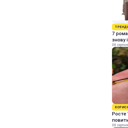
ТРЕНД
7 рома
знову 
08 серпня
КОРИС
Росте 
повити
08 серпня