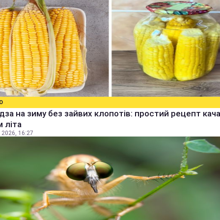
О
дза на зиму без зайвих клопотів: простий рецепт качан
 літа
 2026, 16:27