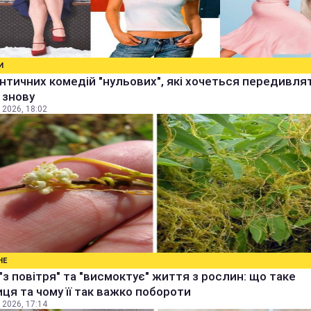
И
нтичних комедій "нульових", які хочеться передивля
і знову
 2026, 18:02
НЕ
"з повітря" та "висмоктує" життя з рослин: що таке
ця та чому її так важко побороти
 2026, 17:14