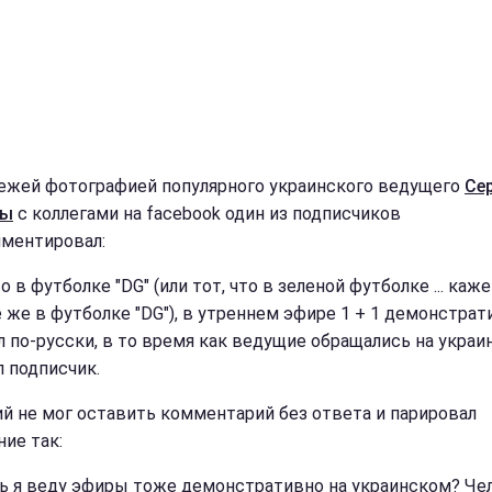
ежей фотографией популярного украинского ведущего
Се
лы
с коллегами на facebook один из подписчиков
ментировал:
то в футболке "DG" (или тот, что в зеленой футболке ... каже
е же в футболке "DG"), в утреннем эфире 1 + 1 демонстрат
л по-русски, в то время как ведущие обращались на украи
л подписчик.
й не мог оставить комментарий без ответа и парировал
ние так:
ть я веду эфиры тоже демонстративно на украинском? Че