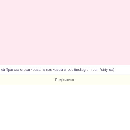
гей Притула отреагировал в языковом споре (instagram.com/siriy_ua)
Поділитися: