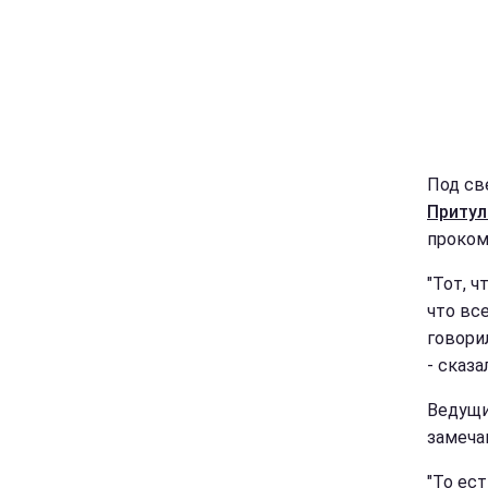
Под св
Приту
проком
"Тот, ч
что вс
говори
- сказа
Ведущи
замеча
"То ес