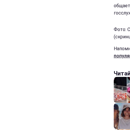
общает
госслуж
Фото: 
(скринш
Напомн
популя
Чита