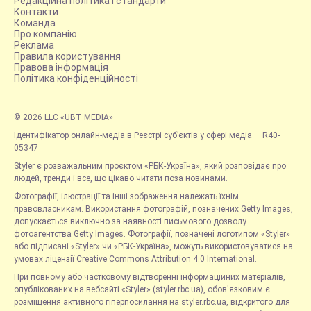
Редакційна політика і стандарти
Контакти
Команда
Про компанію
Реклама
Правила користування
Правова інформація
Політика конфіденційності
© 2026 LLC «UBT MEDIA»
Ідентифікатор онлайн-медіа в Реєстрі суб’єктів у сфері медіа — R40-
05347
Styler є розважальним проєктом «РБК-Україна», який розповідає про
людей, тренди і все, що цікаво читати поза новинами.
Фотографії, ілюстрації та інші зображення належать їхнім
правовласникам. Використання фотографій, позначених Getty Images,
допускається виключно за наявності письмового дозволу
фотоагентства Getty Images. Фотографії, позначені логотипом «Styler»
або підписані «Styler» чи «РБК-Україна», можуть використовуватися на
умовах ліцензії Creative Commons Attribution 4.0 International.
При повному або частковому відтворенні інформаційних матеріалів,
опублікованих на вебсайті «Styler» (styler.rbc.ua), обов'язковим є
розміщення активного гіперпосилання на styler.rbc.ua, відкритого для