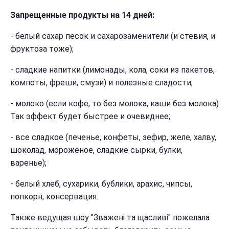
Запрещенные продукты на 14 дней:
- белый сахар песок и сахарозаменители (и стевия, и
фруктоза тоже);
- сладкие напитки (лимонады, кола, соки из пакетов,
компоты, фреши, смузи) и полезные сладости;
- молоко (если кофе, то без молока, каши без молока)
Так эффект будет быстрее и очевиднее;
- все сладкое (печенье, конфеты, зефир, желе, халву,
шоколад, мороженое, сладкие сырки, булки,
варенье);
- белый хлеб, сухарики, бублики, арахис, чипсы,
попкорн, консервация.
Также ведущая шоу "Зваженi та щасливi" пожелала