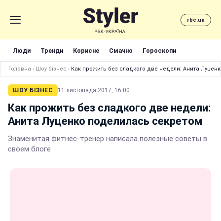
rbc.ua
Люди
Тренди
Корисне
Смачно
Гороскопи
Головна
›
Шоу бізнес
›
Как прожить без сладкого две недели: Анита Луцен
ШОУ БІЗНЕС
11 листопада 2017, 16:00
Как прожить без сладкого две недели:
Анита Луценко поделилась секретом
Знаменитая фитнес-тренер написала полезные советы в
своем блоге