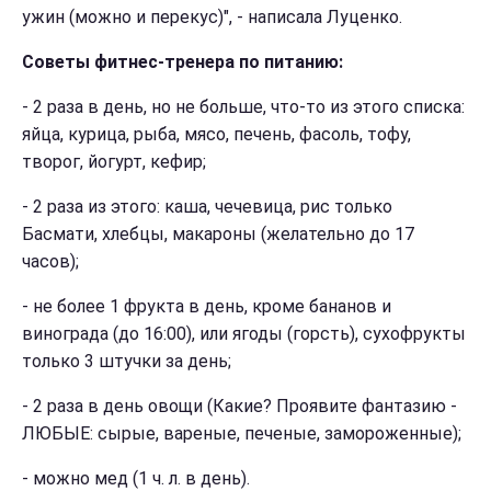
ужин (можно и перекус)", - написала Луценко.
Советы фитнес-тренера по питанию:
- 2 раза в день, но не больше, что-то из этого списка:
яйца, курица, рыба, мясо, печень, фасоль, тофу,
творог, йогурт, кефир;
- 2 раза из этого: каша, чечевица, рис только
Басмати, хлебцы, макароны (желательно до 17
часов);
- не более 1 фрукта в день, кроме бананов и
винограда (до 16:00), или ягоды (горсть), сухофрукты
только 3 штучки за день;
- 2 раза в день овощи (Какие? Проявите фантазию -
ЛЮБЫЕ: сырые, вареные, печеные, замороженные);
- можно мед (1 ч. л. в день).