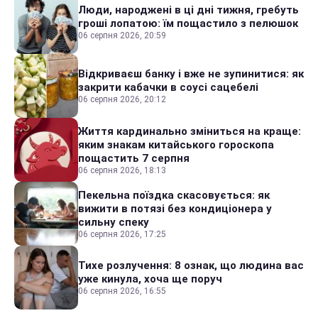
Люди, народжені в ці дні тижня, гребуть
гроші лопатою: їм пощастило з пелюшок
06 серпня 2026, 20:59
Відкриваєш банку і вже не зупинитися: як
закрити кабачки в соусі сацебелі
06 серпня 2026, 20:12
Життя кардинально зміниться на краще:
яким знакам китайського гороскопа
пощастить 7 серпня
06 серпня 2026, 18:13
Пекельна поїздка скасовується: як
вижити в потязі без кондиціонера у
сильну спеку
06 серпня 2026, 17:25
Тихе розлучення: 8 ознак, що людина вас
уже кинула, хоча ще поруч
06 серпня 2026, 16:55