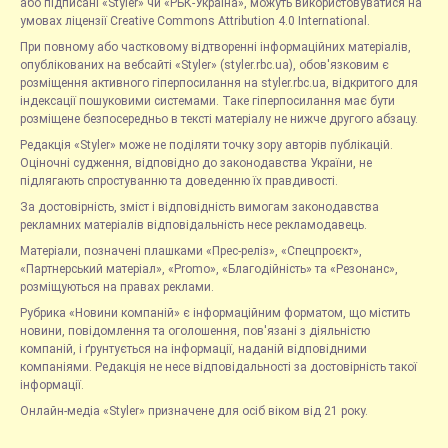
або підписані «Styler» чи «РБК-Україна», можуть використовуватися на
умовах ліцензії Creative Commons Attribution 4.0 International.
При повному або частковому відтворенні інформаційних матеріалів,
опублікованих на вебсайті «Styler» (styler.rbc.ua), обов'язковим є
розміщення активного гіперпосилання на styler.rbc.ua, відкритого для
індексації пошуковими системами. Таке гіперпосилання має бути
розміщене безпосередньо в тексті матеріалу не нижче другого абзацу.
Редакція «Styler» може не поділяти точку зору авторів публікацій.
Оціночні судження, відповідно до законодавства України, не
підлягають спростуванню та доведенню їх правдивості.
За достовірність, зміст і відповідність вимогам законодавства
рекламних матеріалів відповідальність несе рекламодавець.
Матеріали, позначені плашками «Прес-реліз», «Спецпроєкт»,
«Партнерський матеріал», «Promo», «Благодійність» та «Резонанс»,
розміщуються на правах реклами.
Рубрика «Новини компаній» є інформаційним форматом, що містить
новини, повідомлення та оголошення, пов'язані з діяльністю
компаній, і ґрунтується на інформації, наданій відповідними
компаніями. Редакція не несе відповідальності за достовірність такої
інформації.
Онлайн-медіа «Styler» призначене для осіб віком від 21 року.