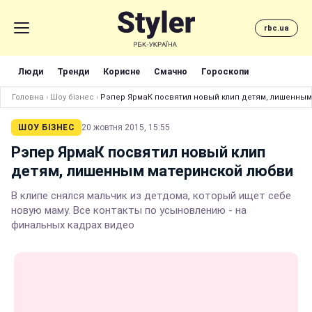
rbc.ua
Люди
Тренди
Корисне
Смачно
Гороскопи
Головна
›
Шоу бізнес
›
Рэпер ЯрмаК посвятил новый клип детям, лишенны
ШОУ БІЗНЕС
20 жовтня 2015, 15:55
Рэпер ЯрмаК посвятил новый клип
детям, лишенным материнской любви
В клипе снялся мальчик из детдома, который ищет себе
новую маму. Все контакты по усыновлению - на
финальных кадрах видео