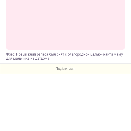
Фото: Новый клип рэпера был снят с благородной целью - найти маму
для мальчика из детдома
Поділитися: