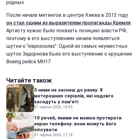
родных.
После начала митингов в центре Киева в 2013 году
он стал одним из выразителем пропаганды Кремля
.
Артисту нужно было показать позицию власти РФ,
поэтому в его выступлениях начали появляться
шутки о "еврохохлах". Одной из самых неуместных
шуток Задорнова было его выступление о крушении
Boeing рейса МН17.
Читайте також
З ними не заснеш до ранку: 8
моторошних серіалів, які надовго
засядуть у пам'яті
07 серпня 2026, 18:09
10 речей, якими не можна протирати
екран телефону: вони можуть його
зіпсувати
07 серпня 2026, 17:18