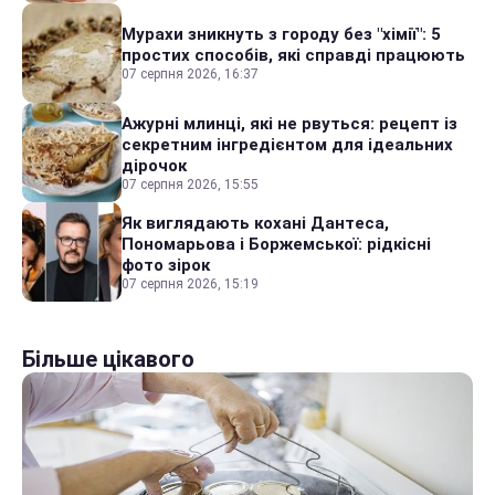
Мурахи зникнуть з городу без "хімії": 5
простих способів, які справді працюють
07 серпня 2026, 16:37
Ажурні млинці, які не рвуться: рецепт із
секретним інгредієнтом для ідеальних
дірочок
07 серпня 2026, 15:55
Як виглядають кохані Дантеса,
Пономарьова і Боржемської: рідкісні
фото зірок
07 серпня 2026, 15:19
Більше цікавого