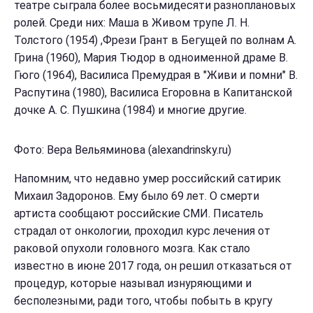
театре сыграла более восьмидесяти разноплановых
ролей. Среди них: Маша в Живом трупе Л. Н.
Толстого (1954) ,Фрези Грант в Бегущей по волнам А.
Грина (1960), Мария Тюдор в одноименной драме В.
Гюго (1964), Василиса Премудрая в "Живи и помни" В.
Распутина (1980), Василиса Егоровна в Капитанской
дочке А. С. Пушкина (1984) и многие другие.
Фото: Вера Вельяминова (alexandrinsky.ru)
Напомним, что недавно умер российский сатирик
Михаил Задоронов. Ему было 69 лет. О смерти
артиста сообщают российские СМИ. Писатель
страдал от онкологии, проходил курс лечения от
раковой опухоли головного мозга. Как стало
известно в июне 2017 года, он решил отказаться от
процедур, которые называл изнуряющими и
бесполезными, ради того, чтобы побыть в кругу