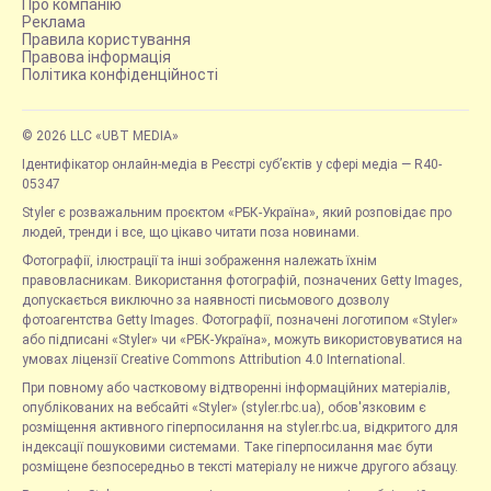
Про компанію
Реклама
Правила користування
Правова інформація
Політика конфіденційності
© 2026 LLC «UBT MEDIA»
Ідентифікатор онлайн-медіа в Реєстрі суб’єктів у сфері медіа — R40-
05347
Styler є розважальним проєктом «РБК-Україна», який розповідає про
людей, тренди і все, що цікаво читати поза новинами.
Фотографії, ілюстрації та інші зображення належать їхнім
правовласникам. Використання фотографій, позначених Getty Images,
допускається виключно за наявності письмового дозволу
фотоагентства Getty Images. Фотографії, позначені логотипом «Styler»
або підписані «Styler» чи «РБК-Україна», можуть використовуватися на
умовах ліцензії Creative Commons Attribution 4.0 International.
При повному або частковому відтворенні інформаційних матеріалів,
опублікованих на вебсайті «Styler» (styler.rbc.ua), обов'язковим є
розміщення активного гіперпосилання на styler.rbc.ua, відкритого для
індексації пошуковими системами. Таке гіперпосилання має бути
розміщене безпосередньо в тексті матеріалу не нижче другого абзацу.