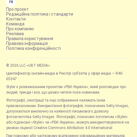
FB
Про проєкт
Редакційна політика і стандарти
Контакти
Команда
Про компанію
Реклама
Правила користування
Правова інформація
Політика конфіденційності
© 2026 LLC «UBT MEDIA»
Ідентифікатор онлайн-медіа в Реєстрі суб’єктів у сфері медіа — R40-
05347
Styler є розважальним проєктом «РБК-Україна», який розповідає про
людей, тренди і все, що цікаво читати поза новинами.
Фотографії, ілюстрації та інші зображення належать їхнім
правовласникам. Використання фотографій, позначених Getty Images,
допускається виключно за наявності письмового дозволу
фотоагентства Getty Images. Фотографії, позначені логотипом «Styler»
або підписані «Styler» чи «РБК-Україна», можуть використовуватися на
умовах ліцензії Creative Commons Attribution 4.0 International.
При повному або частковому відтворенні інформаційних матеріалів,