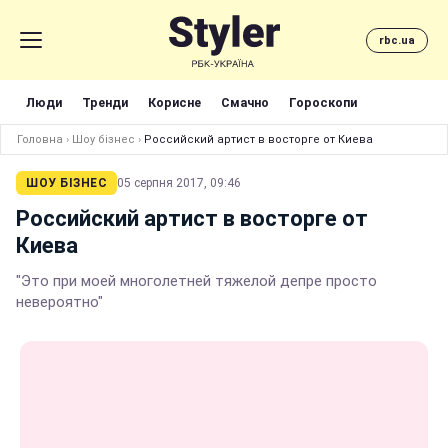
rbc.ua
Люди
Тренди
Корисне
Смачно
Гороскопи
Головна
›
Шоу бізнес
›
Российский артист в восторге от Киева
ШОУ БІЗНЕС
05 серпня 2017, 09:46
Российский артист в восторге от
Киева
"Это при моей многолетней тяжелой депре просто
невероятно"