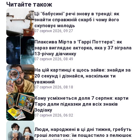
Читайте також
Ці "бабусині" речі знову в тренді: як
знайти справжній скарб і чому його
скуповує молодь
07 серпня 2026, 09:27
Плаксива Мірта з "Гаррі Поттера": як
зараз виглядає акторка, яка у 37 зіграла
13-річну дівчинку
07 серпня 2026, 08:49
На цій картинці є щось зайве: знайди за
20 секунд і дізнайся, наскільки ти
уважний
07 серпня 2026, 08:18
Кому усміхнеться доля 7 серпня: карти
Таро дали підказки для всіх знаків
Зодіаку
07 серпня 2026, 06:02
Люди, народжені в ці дні тижня, гребуть
гроші лопатою: їм пощастило з пелюшок