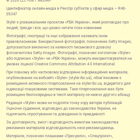
© 2026 LLC «UBT MEDIA»
Ідентифікатор онлайн-медіа в Реєстрі суб’єктів у сфері медіа — R40-
05347
Styler є розважальним проєктом «РБК-Україна», який розповідає про
людей, тренди і все, що цікаво читати поза новинами.
Фотографії, ілюстрації та інші зображення належать їхнім
правовласникам. Використання фотографій, позначених Getty Images,
допускається виключно за наявності письмового дозволу
фотоагентства Getty Images. Фотографії, позначені логотипом «Styler»
або підписані «Styler» чи «РБК-Україна», можуть використовуватися на
умовах ліцензії Creative Commons Attribution 4.0 International.
При повному або частковому відтворенні інформаційних матеріалів,
опублікованих на вебсайті «Styler» (styler.rbc.ua), обов'язковим є
розміщення активного гіперпосилання на styler.rbc.ua, відкритого для
індексації пошуковими системами. Таке гіперпосилання має бути
розміщене безпосередньо в тексті матеріалу не нижче другого абзацу.
Редакція «Styler» може не поділяти точку зору авторів публікацій.
Оціночні судження, відповідно до законодавства України, не
підлягають спростуванню та доведенню їх правдивості.
За достовірність, зміст і відповідність вимогам законодавства
рекламних матеріалів відповідальність несе рекламодавець.
Матеріали, позначені плашками «Прес-реліз», «Спецпроєкт»,