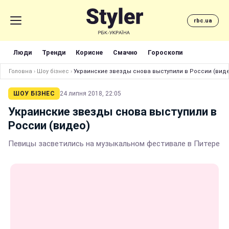
rbc.ua
Люди
Тренди
Корисне
Смачно
Гороскопи
Головна
›
Шоу бізнес
›
Украинские звезды снова выступили в России (вид
ШОУ БІЗНЕС
24 липня 2018, 22:05
Украинские звезды снова выступили в
России (видео)
Певицы засветились на музыкальном фестивале в Питере