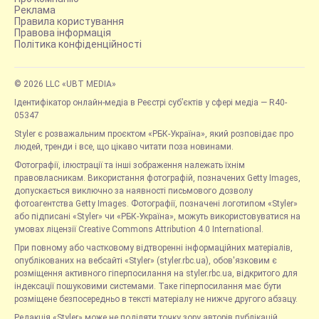
Реклама
Правила користування
Правова інформація
Політика конфіденційності
© 2026 LLC «UBT MEDIA»
Ідентифікатор онлайн-медіа в Реєстрі суб’єктів у сфері медіа — R40-
05347
Styler є розважальним проєктом «РБК-Україна», який розповідає про
людей, тренди і все, що цікаво читати поза новинами.
Фотографії, ілюстрації та інші зображення належать їхнім
правовласникам. Використання фотографій, позначених Getty Images,
допускається виключно за наявності письмового дозволу
фотоагентства Getty Images. Фотографії, позначені логотипом «Styler»
або підписані «Styler» чи «РБК-Україна», можуть використовуватися на
умовах ліцензії Creative Commons Attribution 4.0 International.
При повному або частковому відтворенні інформаційних матеріалів,
опублікованих на вебсайті «Styler» (styler.rbc.ua), обов'язковим є
розміщення активного гіперпосилання на styler.rbc.ua, відкритого для
індексації пошуковими системами. Таке гіперпосилання має бути
розміщене безпосередньо в тексті матеріалу не нижче другого абзацу.
Редакція «Styler» може не поділяти точку зору авторів публікацій.