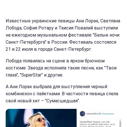
Известные украинские певицы Ани Лорак, Светлана
Лобода, София Ротару и Таисия Повалий выступили
на ежегодном музыкальном фестивале "Белые ночи
Санкт-Петербурга" в России. Фестиваль состоялся
21 и 22 июля в городе Санкт-Петербург.
Лобода появилась на сцене в ярком брючном
костюме. Звезда исполнила такие песни, как "Твои
глаза", "SuperStar" и другие.
А Ани Лорак выбрала для выступления черный
комбинезон с пайетками. В частности певица спела
свой новый хит – "Сумасшедшая".