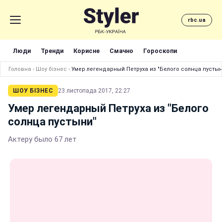
rbc.ua
Люди
Тренди
Корисне
Смачно
Гороскопи
Головна
›
Шоу бізнес
›
Умер легендарный Петруха из "Белого солнца пустын
ШОУ БІЗНЕС
23 листопада 2017, 22:27
Умер легендарный Петруха из "Белого
солнца пустыни"
Актеру было 67 лет