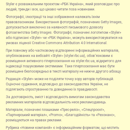
Styler є розважальним проєктом «РБК-Україна», який розповідає про
людей, тренди і все, що цікаво читати поза новинами.
Фотографії, ілюстрації та інші зображення належать їхнім
правовласникам. Використання фотографій, позначених Getty Images,
допускається виключно за наявності письмового дозволу
фотоагентства Getty Images. Фотографії, позначені логотипом «Styler»
або підписані «Styler» чи «РБК-Україна», можуть використовуватися на
умовах ліцензії Creative Commons Attribution 4.0 International.
При повному або частковому відтворенні інформаційних матеріалів,
опублікованих на вебсайті «Styler» (styler.rbc.ua), обов'язковим є
розміщення активного гіперпосилання на styler.rbc.ua, відкритого для
індексації пошуковими системами. Таке гіперпосилання має бути
розміщене безпосередньо в тексті матеріалу не нижче другого абзацу.
Редакція «Styler» може не поділяти точку зору авторів публікацій.
Оціночні судження, відповідно до законодавства України, не
підлягають спростуванню та доведенню їх правдивості.
За достовірність, зміст і відповідність вимогам законодавства
рекламних матеріалів відповідальність несе рекламодавець.
Матеріали, позначені плашками «Прес-реліз», «Спецпроєкт»,
«Партнерський матеріал», «Promo», «Благодійність» та «Резонанс»,
розміщуються на правах реклами.
Рубрика «Новини компаній» є інформаційним форматом, що містить