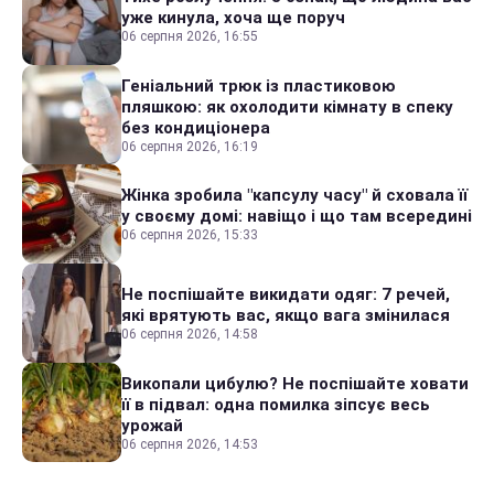
уже кинула, хоча ще поруч
06 серпня 2026, 16:55
Геніальний трюк із пластиковою
пляшкою: як охолодити кімнату в спеку
без кондиціонера
06 серпня 2026, 16:19
Жінка зробила "капсулу часу" й сховала її
у своєму домі: навіщо і що там всередині
06 серпня 2026, 15:33
Не поспішайте викидати одяг: 7 речей,
які врятують вас, якщо вага змінилася
06 серпня 2026, 14:58
Викопали цибулю? Не поспішайте ховати
її в підвал: одна помилка зіпсує весь
урожай
06 серпня 2026, 14:53