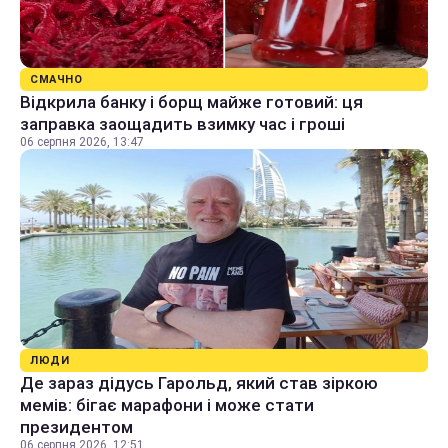
СМАЧНО
Відкрила банку і борщ майже готовий: ця
заправка заощадить взимку час і гроші
06 серпня 2026, 13:47
ЛЮДИ
Де зараз дідусь Гарольд, який став зіркою
мемів: бігає марафони і може стати
президентом
06 серпня 2026, 12:51