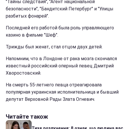
"Тайны следствия", "Агент национальной
безопасности", "Бандитский Петербург" и "Улицы
разбитых фонарей".
Последней его работой была роль управляющего
казино в фильме "Шеф".
Трижды был женат, стал отцом двух детей.
Напомним, что в Лондоне от рака мозга скончался
известный российский оперный певец Дмитрий
Хворостовский.
На смерть 55-летнего певца отреагировала
популярная украинская исполнительница и бывший
депутат Верховной Рады Злата Огневич.
Читайте також
Тихе розлучення: 8 ознак, що людина вас