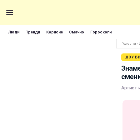
Люди
Тренди
Корисне
Смачно
Гороскопи
Головна
›
ШОУ БІ
Знам
смен
Артист 