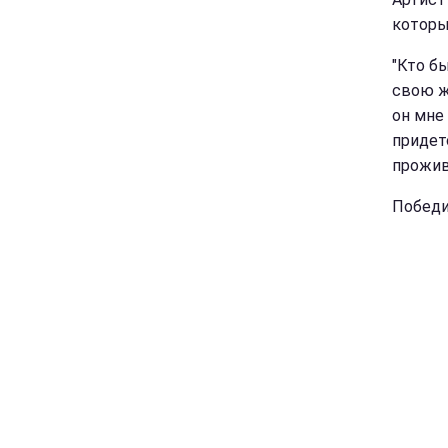
которы
"Кто б
свою ж
он мне 
придет
прожив
Победи