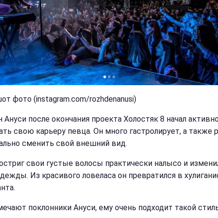
т фото (instagram.com/rozhdenanusi)
 Ануси после окончания проекта Холостяк 8 начал активн
ать свою карьеру певца. Он много гастролирует, а также 
ально сменить свой внешний вид.
остриг свои густые волосы практически налысо и измени
одежды. Из красивого ловеласа он превратился в хулигани
нта.
мечают поклонники Ануси, ему очень подходит такой стиль