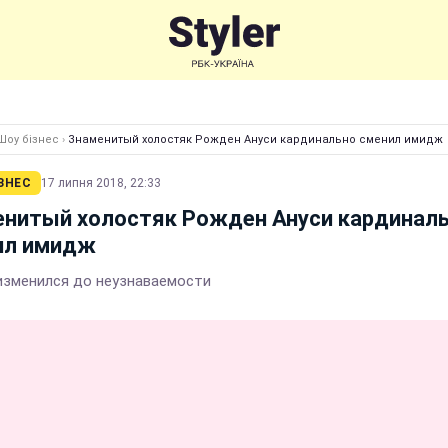
Шоу бізнес
›
Знаменитый холостяк Рожден Ануси кардинально сменил имидж
ЗНЕС
17 липня 2018, 22:33
енитый холостяк Рожден Ануси кардинал
ил имидж
изменился до неузнаваемости