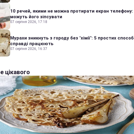
10 речей, якими не можна протирати екран телефону:
можуть його зіпсувати
07 серпня 2026, 17:18
Мурахи зникнуть з городу без "хімії": 5 простих способі
справді працюють
07 серпня 2026, 16:37
е цікавого