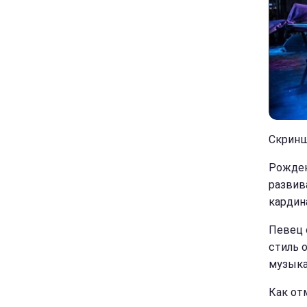
Скриншо
Рожден
развив
кардин
Певец 
стиль 
музыка
Как от