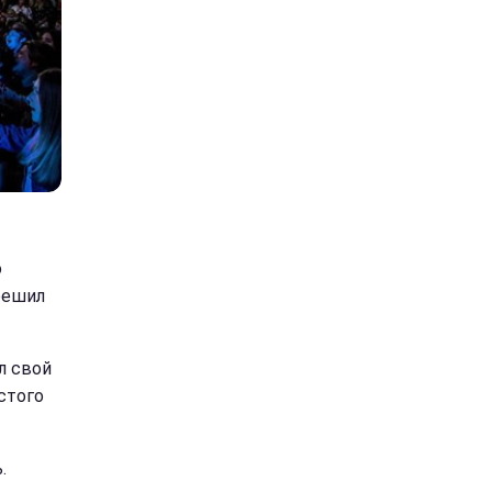
о
решил
л свой
стого
.