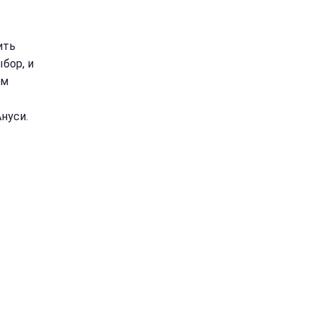
ить
бор, и
ам
нуси.