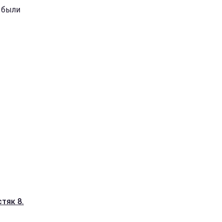
 были
тяк 8.