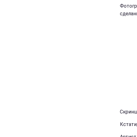
Фотогр
сделан
Скринш
Кстати
Артист