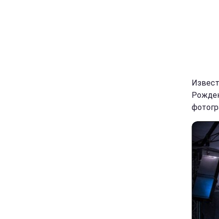
Извест
Рожден
фотогр