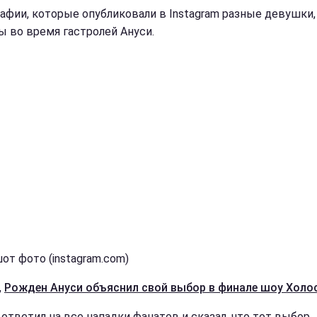
афии, которые опубликовали в Instagram разные девушки,
ы во время гастролей Ануси.
от фото (instagram.com)
,
Рожден Ануси объяснил свой выбор в финале шоу Холос
 ответил на все нападки фанатов и сказал, что тот выбор,