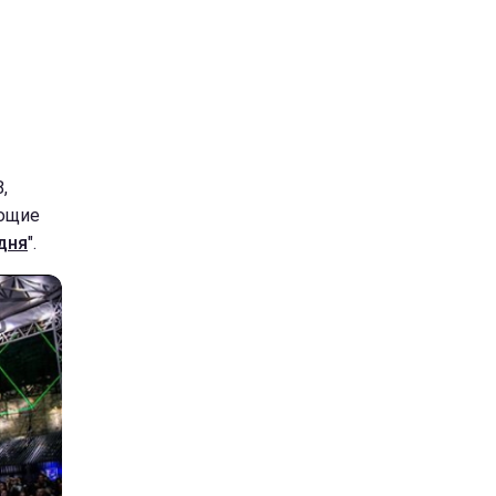
,
ующие
дня
".