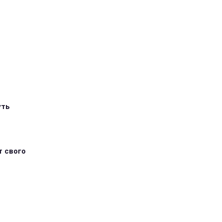
уть
т свого