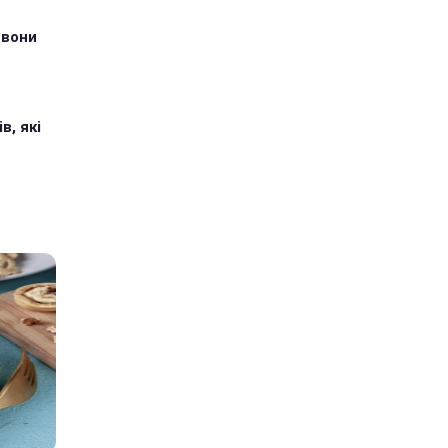
 вони
в, які