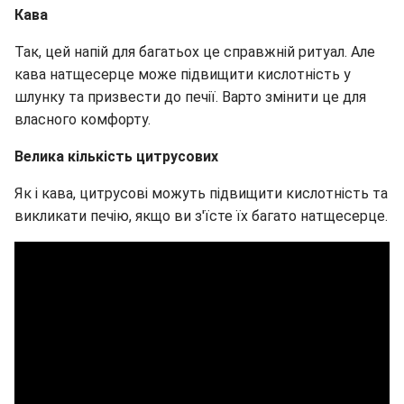
Кава
Так, цей напій для багатьох це справжній ритуал. Але
кава натщесерце може підвищити кислотність у
шлунку та призвести до печії. Варто змінити це для
власного комфорту.
Велика кількість цитрусових
Як і кава, цитрусові можуть підвищити кислотність та
викликати печію, якщо ви з'їсте їх багато натщесерце.