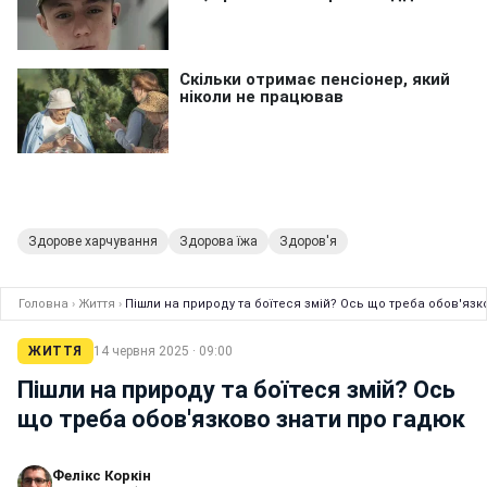
Здорове харчування
Здорова їжа
Здоров'я
Головна
›
Життя
›
Пішли на природу та боїтеся змій? Ось що треба обов'язк
ЖИТТЯ
14 червня 2025 · 09:00
Пішли на природу та боїтеся змій? Ось
що треба обов'язково знати про гадюк
Фелікс Коркін