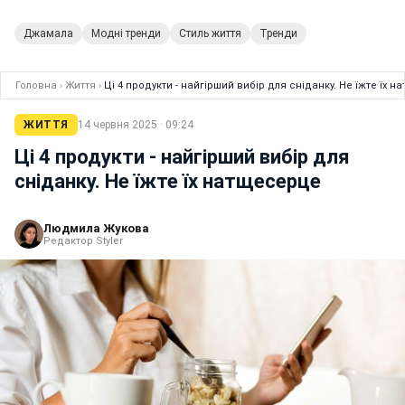
Джамала
Модні тренди
Стиль життя
Тренди
Головна
›
Життя
›
Ці 4 продукти - найгірший вибір для сніданку. Не їжте їх 
ЖИТТЯ
14 червня 2025 · 09:24
Ці 4 продукти - найгірший вибір для
сніданку. Не їжте їх натщесерце
Людмила Жукова
Редактор Styler