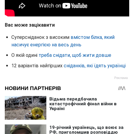
Вас може зацікавити
Суперсніданок з високим
вмістом білка, який
насичує енергією на весь день
О якій одині
треба снідати, щоб жити довше
12 варіантів найгірших
сніданків, які їдять українці