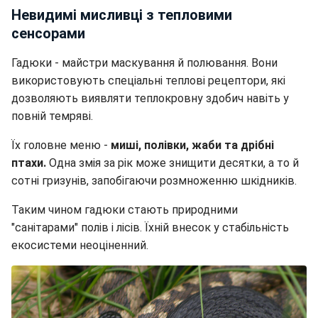
Невидимі мисливці з тепловими
сенсорами
Гадюки - майстри маскування й полювання. Вони
використовують спеціальні теплові рецептори, які
дозволяють виявляти теплокровну здобич навіть у
повній темряві.
Їх головне меню -
миші, полівки, жаби та дрібні
птахи.
Одна змія за рік може знищити десятки, а то й
сотні гризунів, запобігаючи розмноженню шкідників.
Таким чином гадюки стають природними
"санітарами" полів і лісів. Їхній внесок у стабільність
екосистеми неоціненний.