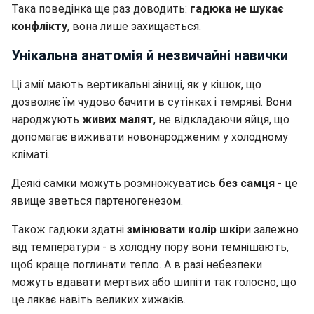
Така поведінка ще раз доводить:
гадюка не шукає
конфлікту
, вона лише захищається.
Унікальна анатомія й незвичайні навички
Ці змії мають вертикальні зіниці, як у кішок, що
дозволяє їм чудово бачити в сутінках і темряві. Вони
народжують
живих малят
, не відкладаючи яйця, що
допомагає виживати новонародженим у холодному
кліматі.
Деякі самки можуть розмножуватись
без самця
- це
явище зветься партеногенезом.
Також гадюки здатні
змінювати колір шкір
и залежно
від температури - в холодну пору вони темнішають,
щоб краще поглинати тепло. А в разі небезпеки
можуть вдавати мертвих або шипіти так голосно, що
це лякає навіть великих хижаків.