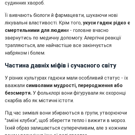
судинних хвороб.
Її вивчають біологи й фармацевти, шукаючи нові
лікувальні властивості. Крім того,
укуси гадюк рідко є
смертельними для людин
и - головне вчасно
звернутись по медичну допомогу. Алергічні реакції
трапляються, але найчастіше все закінчується
набряком і болем.
Частина давніх міфів і сучасного світу
У різних культурах гадюки мали особливий статус - їх
вважали
символами мудрості, переродження або
безсмертя.
У фольклорі вони фігурували як охоронці
скарбів або як містичні істоти.
Під час зимівлі вони збираються в групи, утворюючи
"зміїні клубки", щоб зберегти тепло і вижити в мороз.
Їхній образ залишається суперечливим, але з кожним