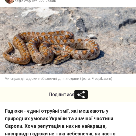
редактор стрічки новин
Чи справді гадюки небезпечні для людини (фото: Freepik.com)
Поділитися
Гадюки - єдині отруйні змії, які мешкають у
природних умовах України та значної частини
Європи. Хоча репутація в них не найкраща,
насправді гадюки не такі небезпечні, як часто