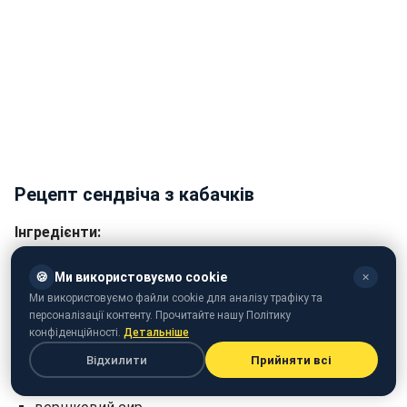
Рецепт сендвіча з кабачків
Інгредієнти:
кабачок - 1 шт.
🍪
Ми використовуємо cookie
✕
Ми використовуємо файли cookie для аналізу трафіку та
терта моцарела
персоналізації контенту. Прочитайте нашу Політику
оливкова олія першого віджиму
конфіденційності.
Детальніше
Відхилити
Прийняти всі
Для начинки: