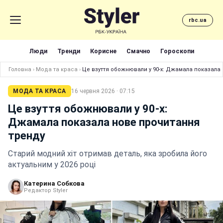
rbc.ua
Люди
Тренди
Корисне
Смачно
Гороскопи
Головна
›
Мода та краса
›
Це взуття обожнювали у 90-х: Джамала показала
МОДА ТА КРАСА
16 червня 2026 · 07:15
Це взуття обожнювали у 90-х:
Джамала показала нове прочитання
тренду
Старий модний хіт отримав деталь, яка зробила його
актуальним у 2026 році
Катерина Собкова
Редактор Styler