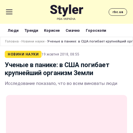
rbc.ua
Люди
Тренди
Корисне
Смачно
Гороскопи
Головна
›
Новини науки
›
Ученые в панике: в США погибает крупнейший ор
НОВИНИ НАУКИ
19 жовтня 2018, 08:55
Ученые в панике: в США погибает
крупнейший организм Земли
Исследование показало, что во всем виноваты люди