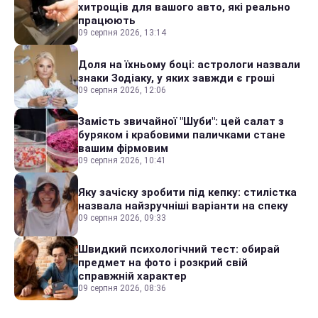
хитрощів для вашого авто, які реально
працюють
09 серпня 2026, 13:14
Доля на їхньому боці: астрологи назвали
знаки Зодіаку, у яких завжди є гроші
09 серпня 2026, 12:06
Замість звичайної "Шуби": цей салат з
буряком і крабовими паличками стане
вашим фірмовим
09 серпня 2026, 10:41
Яку зачіску зробити під кепку: стилістка
назвала найзручніші варіанти на спеку
09 серпня 2026, 09:33
Швидкий психологічний тест: обирай
предмет на фото і розкрий свій
справжній характер
09 серпня 2026, 08:36