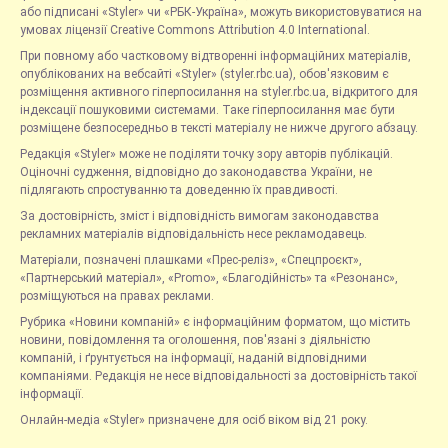
або підписані «Styler» чи «РБК-Україна», можуть використовуватися на
умовах ліцензії Creative Commons Attribution 4.0 International.
При повному або частковому відтворенні інформаційних матеріалів,
опублікованих на вебсайті «Styler» (styler.rbc.ua), обов'язковим є
розміщення активного гіперпосилання на styler.rbc.ua, відкритого для
індексації пошуковими системами. Таке гіперпосилання має бути
розміщене безпосередньо в тексті матеріалу не нижче другого абзацу.
Редакція «Styler» може не поділяти точку зору авторів публікацій.
Оціночні судження, відповідно до законодавства України, не
підлягають спростуванню та доведенню їх правдивості.
За достовірність, зміст і відповідність вимогам законодавства
рекламних матеріалів відповідальність несе рекламодавець.
Матеріали, позначені плашками «Прес-реліз», «Спецпроєкт»,
«Партнерський матеріал», «Promo», «Благодійність» та «Резонанс»,
розміщуються на правах реклами.
Рубрика «Новини компаній» є інформаційним форматом, що містить
новини, повідомлення та оголошення, пов'язані з діяльністю
компаній, і ґрунтується на інформації, наданій відповідними
компаніями. Редакція не несе відповідальності за достовірність такої
інформації.
Онлайн-медіа «Styler» призначене для осіб віком від 21 року.