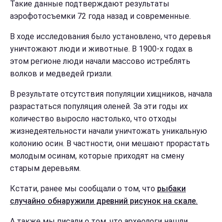
Такие данные подтверждают результаты
аэрофотосъемки 72 года назад и современные.
В ходе исследования было установлено, что деревья
уничтожают люди и животные. В 1900-х годах в
этом регионе люди начали массово истреблять
волков и медведей гризли.
В результате отсутствия популяции хищников, начала
разрастаться популяция оленей. За эти годы их
количество выросло настолько, что отходы
жизнедеятельности начали уничтожать уникальную
колонию осин. В частности, они мешают прорастать
молодым осинам, которые приходят на смену
старым деревьям.
Кстати, ранее мы сообщали о том, что
рыбаки
случайно обнаружили древний рисунок на скале.
А также мы писали о том, что археологи нашли