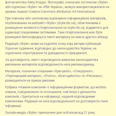
фотоагентства Getty Images. Фотографії, позначені логотипом «Styler»
або підписані «Styler» чи «РБК-Україна», можуть використовуватися на
умовах ліцензії Creative Commons Attribution 4.0 International.
При повному або частковому відтворенні інформаційних матеріалів,
опублікованих на вебсайті «Styler» (styler.rbc.ua), обов'язковим є
розміщення активного гіперпосилання на styler.rbc.ua, відкритого для
індексації пошуковими системами. Таке гіперпосилання має бути
розміщене безпосередньо в тексті матеріалу не нижче другого абзацу.
Редакція «Styler» може не поділяти точку зору авторів публікацій.
Оціночні судження, відповідно до законодавства України, не
підлягають спростуванню та доведенню їх правдивості.
За достовірність, зміст і відповідність вимогам законодавства
рекламних матеріалів відповідальність несе рекламодавець.
Матеріали, позначені плашками «Прес-реліз», «Спецпроєкт»,
«Партнерський матеріал», «Promo», «Благодійність» та «Резонанс»,
розміщуються на правах реклами.
Рубрика «Новини компаній» є інформаційним форматом, що містить
новини, повідомлення та оголошення, пов'язані з діяльністю
компаній, і ґрунтується на інформації, наданій відповідними
компаніями. Редакція не несе відповідальності за достовірність такої
інформації.
Онлайн-медіа «Styler» призначене для осіб віком від 21 року.