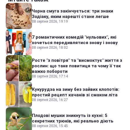
Чорна смуга закінчується: три знаки
Зодіаку, яким нарешті стане легше
08 серпня 2026, 19:19
7 романтичних комедій "нульових", які
хочеться передивлятися знову і знову
08 серпня 2026, 18:02
Росте "з повітря" та "висмоктує" життя з
рослин: що таке повитиця та чому її так
важко побороти
08 серпня 2026, 17:14
Кукурудза на зиму без зайвих клопотів:
простий рецепт качанів зі смаком літа
08 серпня 2026, 16:27
Плодові мушки зникнуть із кухні: 5
секретних трюків, які реально діють
08 серпня 2026, 15:45