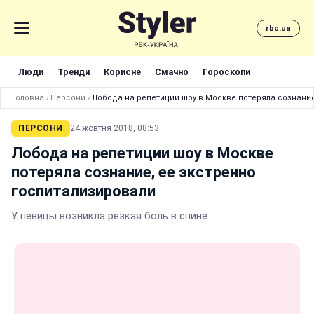
rbc.ua
Люди
Тренди
Корисне
Смачно
Гороскопи
Головна
›
Персони
›
Лобода на репетиции шоу в Москве потеряла сознание
ПЕРСОНИ
24 жовтня 2018, 08:53
Лобода на репетиции шоу в Москве
потеряла сознание, ее экстренно
госпитализировали
У певицы возникла резкая боль в спине