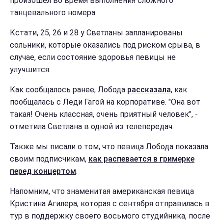
произошел во время выполнения сложного
танцевального номера.
Кстати, 25, 26 и 28 у Светланы запланированы
сольники, которые оказались под риском срыва, в
случае, если состояние здоровья певицы не
улучшится.
Как сообщалось ранее, Лобода
рассказала
, как
пообщалась с Леди Гагой на корпоративе. "Она вот
такая! Очень классная, очень приятный человек", -
отметила Светлана в одной из телепередач.
Также мы писали о том, что певица Лобода показала
своим подписчикам,
как распевается в гримерке
перед концертом
.
Напомним, что знаменитая американская певица
Кристина Агилера, которая с сентября отправилась в
тур в поддержку своего восьмого студийника, после