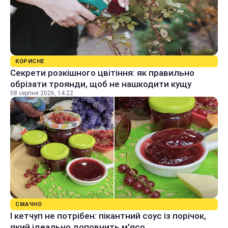
КОРИСНЕ
Секрети розкішного цвітіння: як правильно
обрізати троянди, щоб не нашкодити кущу
08 серпня 2026, 14:22
СМАЧНО
І кетчуп не потрібен: пікантний соус із порічок,
який ідеально доповнить м'ясо