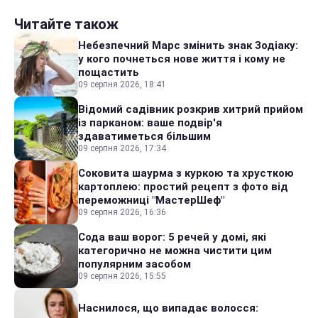
Читайте також
Небезпечний Марс змінить знак Зодіаку:
у кого почнеться нове життя і кому не
пощастить
09 серпня 2026, 18:41
Відомий садівник розкрив хитрий прийом
із парканом: ваше подвір'я
здаватиметься більшим
09 серпня 2026, 17:34
Соковита шаурма з куркою та хрусткою
картоплею: простий рецепт з фото від
переможниці "МастерШеф"
09 серпня 2026, 16:36
Сода ваш ворог: 5 речей у домі, які
категорично не можна чистити цим
популярним засобом
09 серпня 2026, 15:55
Наснилося, що випадає волосся: