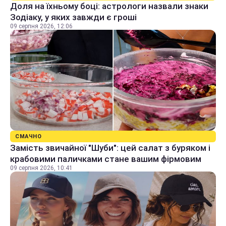
Доля на їхньому боці: астрологи назвали знаки
Зодіаку, у яких завжди є гроші
09 серпня 2026, 12:06
СМАЧНО
Замість звичайної "Шуби": цей салат з буряком і
крабовими паличками стане вашим фірмовим
09 серпня 2026, 10:41