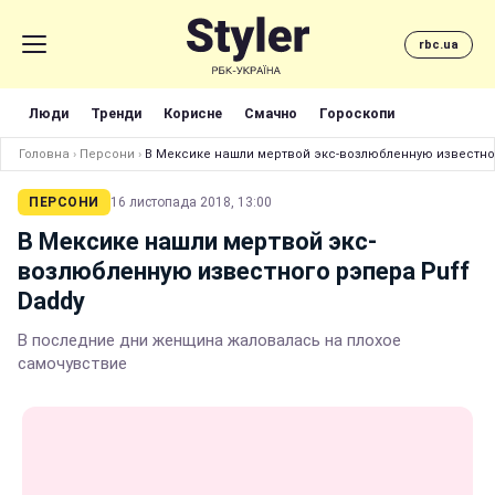
rbc.ua
Люди
Тренди
Корисне
Смачно
Гороскопи
Головна
›
Персони
›
В Мексике нашли мертвой экс-возлюбленную известног
ПЕРСОНИ
16 листопада 2018, 13:00
В Мексике нашли мертвой экс-
возлюбленную известного рэпера Puff
Daddy
В последние дни женщина жаловалась на плохое
самочувствие