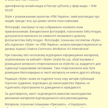
Ідентифікатор онлайн-медіа в Реєстрі суб’єктів у сфері медіа — R40-
05347
Styler є розважальним проєктом «РБК-Україна», який розповідає про
людей, тренди і все, що цікаво читати поза новинами.
Фотографії, ілюстрації та інші зображення належать їхнім
правовласникам. Використання фотографій, позначених Getty Images,
допускається виключно за наявності письмового дозволу
фотоагентства Getty Images. Фотографії, позначені логотипом «Styler»
або підписані «Styler» чи «РБК-Україна», можуть використовуватися на
умовах ліцензії Creative Commons Attribution 4.0 International.
При повному або частковому відтворенні інформаційних матеріалів,
опублікованих на вебсайті «Styler» (styler.rbc.ua), обов'язковим є
розміщення активного гіперпосилання на styler.rbc.ua, відкритого для
індексації пошуковими системами. Таке гіперпосилання має бути
розміщене безпосередньо в тексті матеріалу не нижче другого абзацу.
Редакція «Styler» може не поділяти точку зору авторів публікацій.
Оціночні судження, відповідно до законодавства України, не
підлягають спростуванню та доведенню їх правдивості.
За достовірність, зміст і відповідність вимогам законодавства
рекламних матеріалів відповідальність несе рекламодавець.
Матеріали, позначені плашками «Прес-реліз», «Спецпроєкт»,