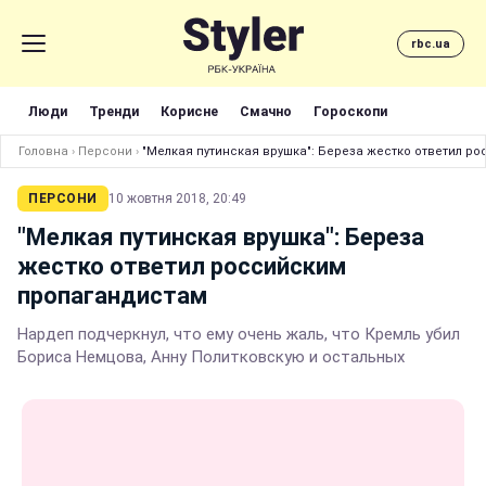
rbc.ua
Люди
Тренди
Корисне
Смачно
Гороскопи
Головна
›
Персони
›
"Мелкая путинская врушка": Береза жестко ответил р
ПЕРСОНИ
10 жовтня 2018, 20:49
"Мелкая путинская врушка": Береза
жестко ответил российским
пропагандистам
Нардеп подчеркнул, что ему очень жаль, что Кремль убил
Бориса Немцова, Анну Политковскую и остальных