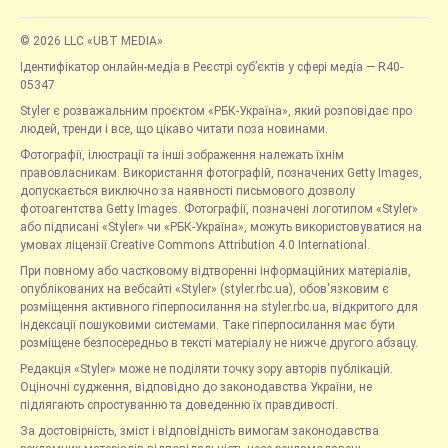
© 2026 LLC «UBT MEDIA»
Ідентифікатор онлайн-медіа в Реєстрі суб’єктів у сфері медіа — R40-
05347
Styler є розважальним проєктом «РБК-Україна», який розповідає про
людей, тренди і все, що цікаво читати поза новинами.
Фотографії, ілюстрації та інші зображення належать їхнім
правовласникам. Використання фотографій, позначених Getty Images,
допускається виключно за наявності письмового дозволу
фотоагентства Getty Images. Фотографії, позначені логотипом «Styler»
або підписані «Styler» чи «РБК-Україна», можуть використовуватися на
умовах ліцензії Creative Commons Attribution 4.0 International.
При повному або частковому відтворенні інформаційних матеріалів,
опублікованих на вебсайті «Styler» (styler.rbc.ua), обов'язковим є
розміщення активного гіперпосилання на styler.rbc.ua, відкритого для
індексації пошуковими системами. Таке гіперпосилання має бути
розміщене безпосередньо в тексті матеріалу не нижче другого абзацу.
Редакція «Styler» може не поділяти точку зору авторів публікацій.
Оціночні судження, відповідно до законодавства України, не
підлягають спростуванню та доведенню їх правдивості.
За достовірність, зміст і відповідність вимогам законодавства