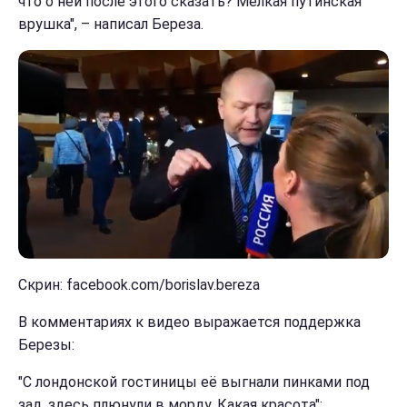
что о ней после этого сказать? Мелкая путинская
врушка", – написал Береза.
Скрин: facebook.com/borislav.bereza
В комментариях к видео выражается поддержка
Березы:
"С лондонской гостиницы её выгнали пинками под
зад, здесь плюнули в морду. Какая красота";