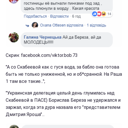
Скрин: facebook.com/viktor.bob.73
"А со Скабеевой как с гуся вода, за бабло она готова
быть не только униженной, но и об*сранной. На Раша
1 там все такие...";
"Украинская делегация целый день глумилась над
Скабеевой в ПАСЕ) Борислав Береза не удержался и
заржал, когда эта дура назвала его "представителем
Дмитрия Яроша"...