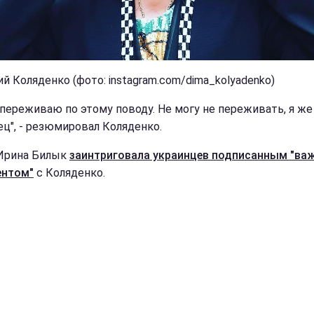
й Коляденко (фото: instagram.com/dima_kolyadenko)
 переживаю по этому поводу. Не могу не переживать, я же 
ец", - резюмировал Коляденко.
Ирина Билык
заинтриговала украинцев подписанным "в
ентом"
с Коляденко.