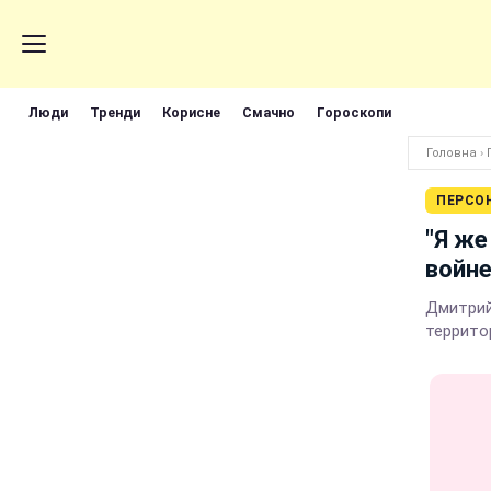
Люди
Тренди
Корисне
Смачно
Гороскопи
Головна
›
ПЕРСО
"Я же
войне
Дмитрий
террито