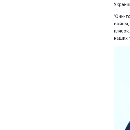
Украин
"Они-т
войны, 
плясок
наших 