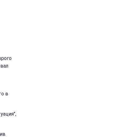
орого
овал
то в
уация",
тив