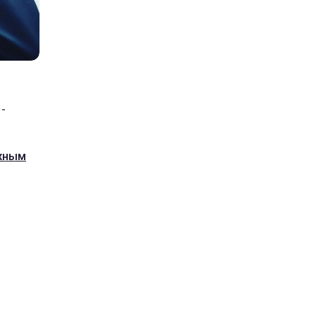
-
ажным