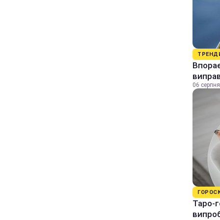
ТРЕНД
Впорає
виправ
06 серпня
ГОРОС
Таро-г
випро