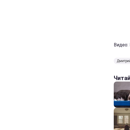
Видео:
Дмитри
Чита