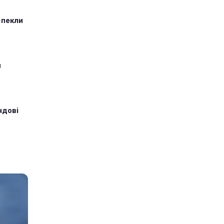
 пекли
и
ндові