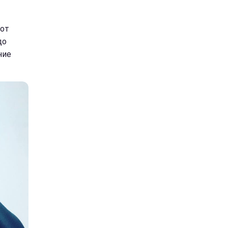
 от
до
ние