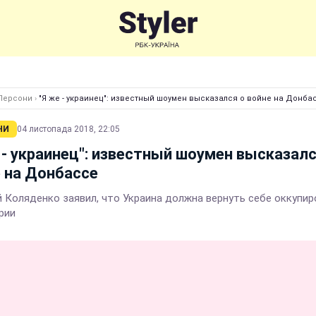
Персони
›
"Я же - украинец": известный шоумен высказался о войне на Донба
НИ
04 листопада 2018, 22:05
 - украинец": известный шоумен высказалс
 на Донбассе
 Коляденко заявил, что Украина должна вернуть себе оккупи
рии