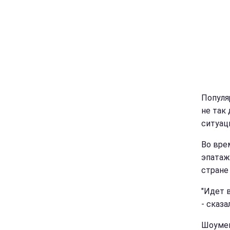
Популя
не так
ситуац
Во вре
эпатаж
стране
"Идет 
- сказа
Шоумен