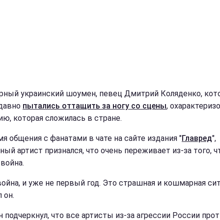
рный украинский шоумен, певец Дмитрий Коляденко, кот
 давно
пытались оттащить за ногу со сцены
, охарактериз
ию, которая сложилась в стране.
мя общения с фанатами в чате на сайте издания "
Главред
",
ный артист признался, что очень переживает из-за того, ч
 война.
война, и уже не первый год. Это страшная и кошмарная сит
л он.
 подчеркнул, что все артисты из-за агрессии России про