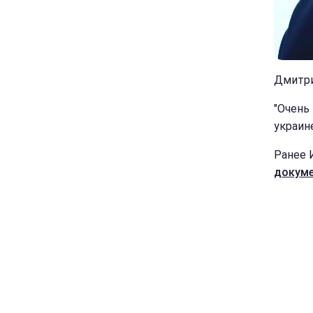
Дмитри
"Очень
украин
Ранее 
докум